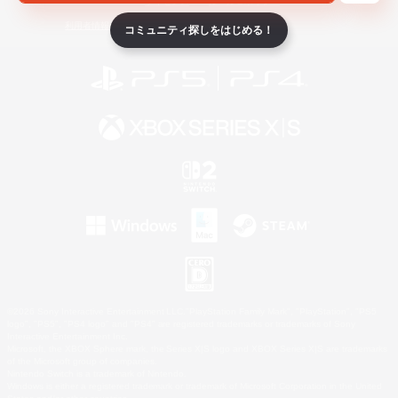
ライセンス
ルール＆ポリシー
利用者情報の外部送信について
コミュニティ探しをはじめる！
©2026 Sony Interactive Entertainment LLC."PlayStation Family Mark", "PlayStation", "PS5
logo", "PS5", "PS4 logo" and "PS4" are registered trademarks or trademarks of Sony
Interactive Entertainment Inc.
Microsoft, the XBOX Sphere mark, the Series X|S logo and XBOX Series X|S are trademarks
of the Microsoft group of companies.
Nintendo Switch is a trademark of Nintendo.
Windows is either a registered trademark or trademark of Microsoft Corporation in the United