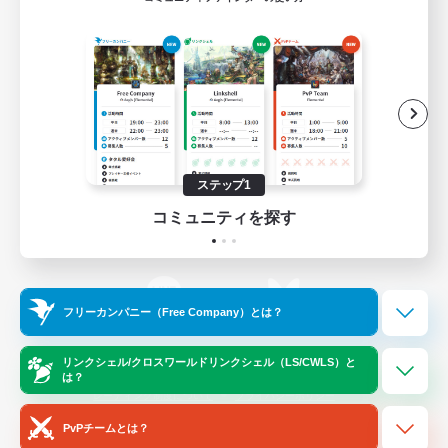
ゲームダウンロード
Official Information
/
X
News
YouTube
ステップ1
コミュニティを探す
Instagram
Twitch
フリーカンパニー（Free Company）とは？
LINE
Bluesky
リンクシェル/クロスワールドリンクシェル（LS/CWLS）と
は？
レーティング制度について
プライバシーポリシー
著作権について
サポートセンター
PvPチームとは？