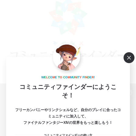
W
E
L
C
O
M
E
T
O
C
O
M
M
U
N
I
T
Y
F
I
N
D
E
R
!
コミュニティファインダーにようこ
そ！
パソコン版へ
フリーカンパニーやリンクシェルなど、自分のプレイに合ったコ
ミュニティに加入して、
ファイナルファンタジーXIVの世界をもっと楽しもう！
関連商品
e-STOREで購入
コミュニティファインダーの使い方