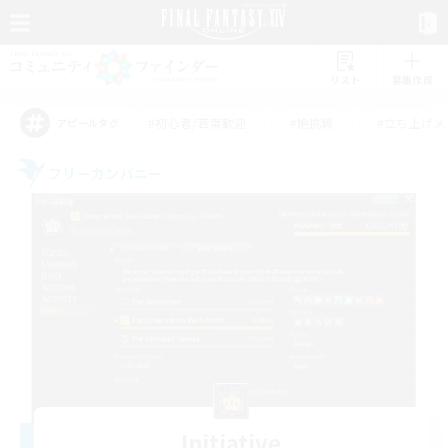
リスト
募集作成
#初心者/若葉歓迎
#絶挑戦
#立ち上げメ
アピールタグ
フリーカンパニー
Initiative