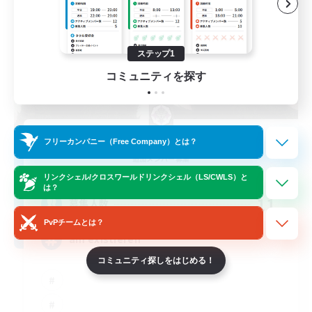
ステップ1
コミュニティを探す
Elpisblume
フリーカンパニー（Free Company）とは？
追加メンバー募集
Alpha [Light]
リンクシェル/クロスワールドリンクシェル（LS/CWLS）と
は？
11
募集人数
PvPチームとは？
am existieren
コミュニティ探しをはじめる！