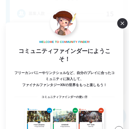
15
募集人数
⭐ Shining ⭐ As ⭐ One
W
E
L
C
O
M
E
T
O
C
O
M
M
U
N
I
T
Y
F
I
N
D
E
R
!
コミュニティファインダーにようこ
そ！
フリーカンパニーやリンクシェルなど、自分のプレイに合ったコ
ミュニティに加入して、
EN
ファイナルファンタジーXIVの世界をもっと楽しもう！
詳細を見る
募集期間: 2026/09/07 まで
コミュニティファインダーの使い方
フリーカンパニー
NEW