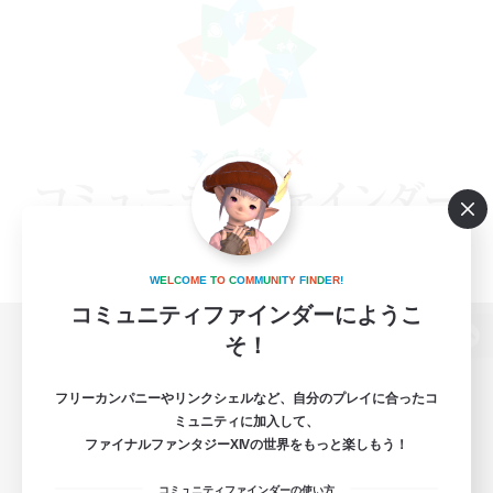
W
E
L
C
O
M
E
T
O
C
O
M
M
U
N
I
T
Y
F
I
N
D
E
R
!
コミュニティファインダーにようこ
そ！
パソコン版へ
フリーカンパニーやリンクシェルなど、自分のプレイに合ったコ
ミュニティに加入して、
ファイナルファンタジーXIVの世界をもっと楽しもう！
関連商品
e-STOREで購入
コミュニティファインダーの使い方