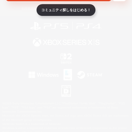
ライセンス
ルール＆ポリシー
利用者情報の外部送信について
コミュニティ探しをはじめる！
©2026 Sony Interactive Entertainment LLC."PlayStation Family Mark", "PlayStation", "PS5
logo", "PS5", "PS4 logo" and "PS4" are registered trademarks or trademarks of Sony
Interactive Entertainment Inc.
Microsoft, the XBOX Sphere mark, the Series X|S logo and XBOX Series X|S are trademarks
of the Microsoft group of companies.
Nintendo Switch is a trademark of Nintendo.
Windows is either a registered trademark or trademark of Microsoft Corporation in the United