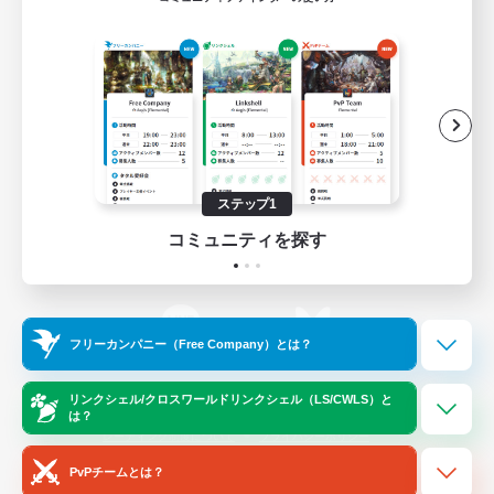
ゲームダウンロード
Official Information
/
X
News
YouTube
ステップ1
コミュニティを探す
Instagram
Twitch
フリーカンパニー（Free Company）とは？
LINE
Bluesky
リンクシェル/クロスワールドリンクシェル（LS/CWLS）と
は？
レーティング制度について
プライバシーポリシー
著作権について
サポートセンター
PvPチームとは？