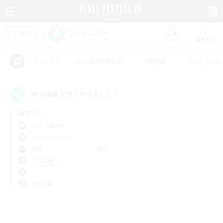
リスト
募集作成
#初心者/若葉歓迎
#絶挑戦
#立ち上げメ
アピールタグ
0件の募集が見つかりました！
指定なし
Lich (Light)
フリーカンパニー
平日
週末
＃極挑戦
使用言語