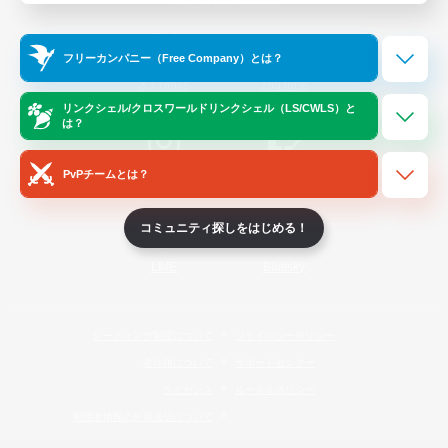
Official Information
フリーカンパニー（Free Company）とは？
/
X
News
YouTube
リンクシェル/クロスワールドリンクシェル（LS/CWLS）と
は？
PvPチームとは？
Instagram
Twitch
コミュニティ探しをはじめる！
LINE
Bluesky
レーティング制度について
プライバシーポリシー
著作権について
サポートセンター
ライセンス
ルール＆ポリシー
利用者情報の外部送信について