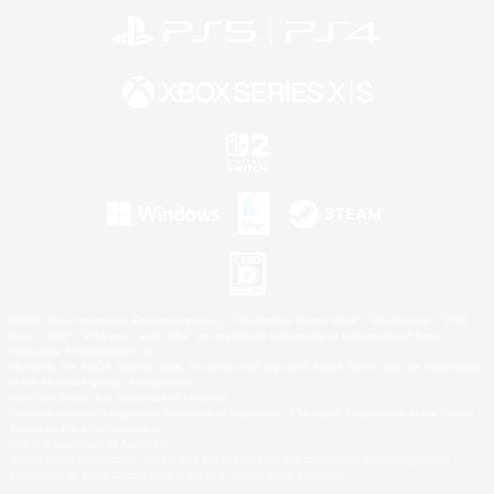
©2026 Sony Interactive Entertainment LLC."PlayStation Family Mark", "PlayStation", "PS5
logo", "PS5", "PS4 logo" and "PS4" are registered trademarks or trademarks of Sony
Interactive Entertainment Inc.
Microsoft, the XBOX Sphere mark, the Series X|S logo and XBOX Series X|S are trademarks
of the Microsoft group of companies.
Nintendo Switch is a trademark of Nintendo.
Windows is either a registered trademark or trademark of Microsoft Corporation in the United
States and/or other countries.
Mac is a trademark of Apple Inc.
©2026 Valve Corporation. Steam and the Steam logo are trademarks and/or registered
trademarks of Valve Corporation in the U.S. and/or other countries.