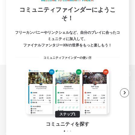
W
E
L
C
O
M
E
T
O
C
O
M
M
U
N
I
T
Y
F
I
N
D
E
R
!
コミュニティファインダーにようこ
そ！
フリーカンパニーやリンクシェルなど、自分のプレイに合ったコ
ミュニティに加入して、
ファイナルファンタジーXIVの世界をもっと楽しもう！
コミュニティファインダーの使い方
パソコン版へ
関連商品
e-STOREで購入
ステップ1
ゲームダウンロード
コミュニティを探す