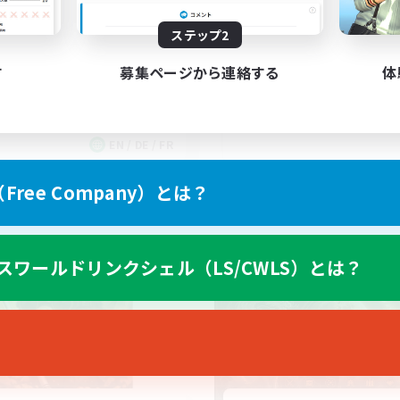
ステップ2
す
募集ページから連絡する
体
EN / DE / FR
募集期間: 2026/09/05 まで
募集期間: 20
ree Company）とは？
ワールドリンクシェル
クロスワールドリンクシェル
スワールドリンクシェル（LS/CWLS）とは？
NEW