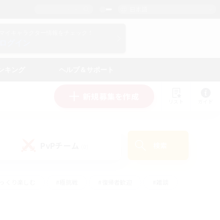
日本語
マイキャラクター情報をチェック！
ログイン
ンキング
ヘルプ＆サポート
新規募集を作成
リスト
ガイド
PvPチーム
検索
(0)
ゆっくり楽しむ
#極挑戦
#復帰者歓迎
#雑談
#ハウジング
#トレジャーハント
#レベリング
#プレイヤー主催イベント