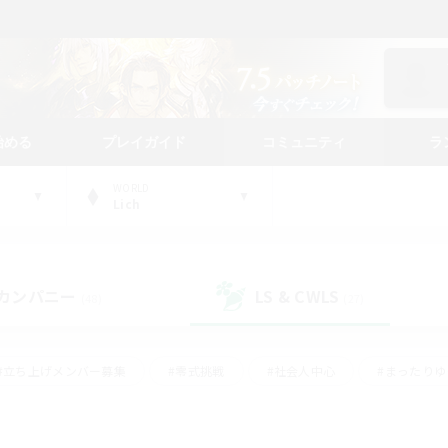
始める
プレイガイド
コミュニティ
ラ
WORLD
Lich
カンパニー
LS & CWLS
(48)
(27)
#立ち上げメンバー募集
#零式挑戦
#社会人中心
#まったり
体験歓迎
#クラフター中心
#ロールプレイ
#ギャザラー中心
ージュプリズム）
#スクリーンショット撮影
#クリア目指して頑張る