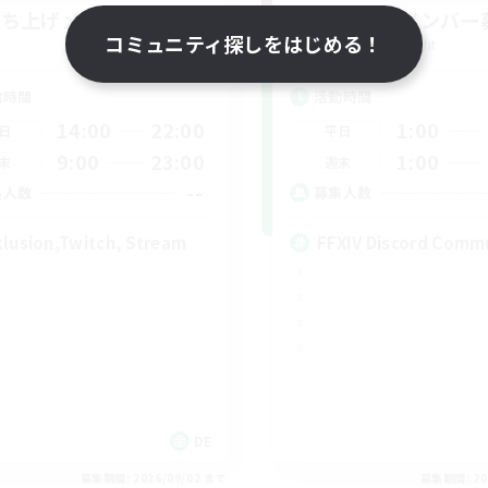
立ち上げメンバー募集
立ち上げメンバー
コミュニティ探しをはじめる！
Light
Light
動時間
活動時間
14:00
22:00
1:00
日
平日
9:00
23:00
1:00
末
週末
--
集人数
募集人数
klusion,Twitch, Stream
FFXIV Discord Comm
DE
募集期間: 2026/09/02 まで
募集期間: 20