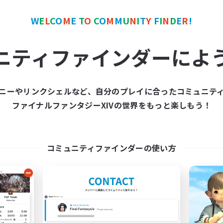
W
E
L
C
O
M
E
T
O
C
O
M
M
U
N
I
T
Y
F
I
N
D
E
R
!
ワールドリンクシェル
クロスワールドリンクシェル
NEW
ニティファインダーによ
ニーやリンクシェルなど、自分のプレイに合ったコミュニテ
ファイナルファンタジーXIVの世界をもっと楽しもう！
E G4Y BROS - LIGHT
立ち上げメンバー
追加メンバー募集
Light
Light
活動時間
コミュニティファインダーの使い方
動時間
19:00
平日
1:00
24:00
日
10:00
週末
1:00
24:00
末
募集人数
44
クティブメンバー数
16
集人数
FFXIV DIscord Server