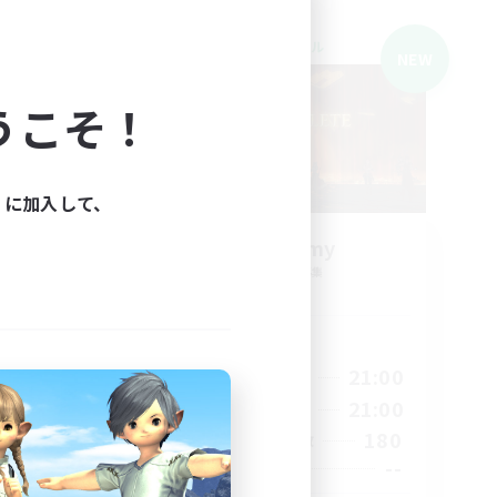
クロスワールドリンクシェル
NEW
NEW
うこそ！
ィに加入して、
募集
Syncademy
追加メンバー募集
Light
活動時間
23:00
18:00
21:00
平日
23:00
17:00
21:00
週末
50
180
アクティブメンバー数
--
募集人数