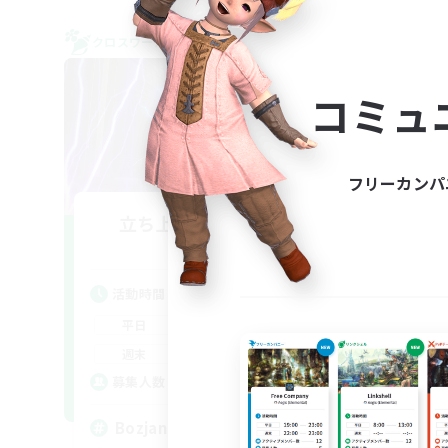
クロスワールドリンクシェル
クロス
コミュ
フリーカンパ
立ち上げメンバー募集
TH
Light
活動時間
活
22:00
6:00
平日
平
22:00
6:00
週末
週
63
募集人数
ア
募
Bozjan Night Owls