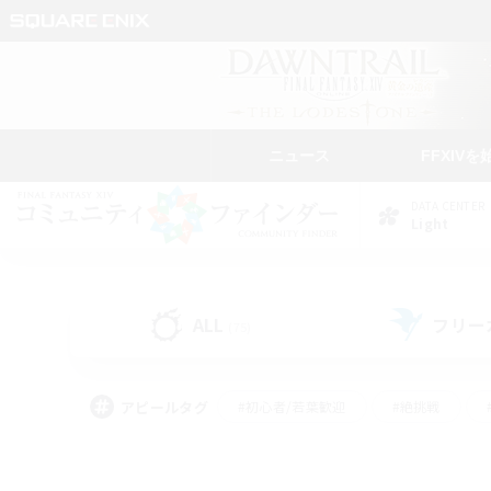
ニュース
FFXIVを
DATA CENTER
Light
ALL
フリー
(75)
アピールタグ
#初心者/若葉歓迎
#絶挑戦
#学生中心
#なんでも楽しむ
#モブハント
#
#演奏
#ミラプリ（ミラ