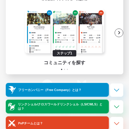
ゲームダウンロード
Official Information
/
X
News
YouTube
ステップ1
コミュニティを探す
Instagram
Twitch
フリーカンパニー（Free Company）とは？
LINE
Bluesky
リンクシェル/クロスワールドリンクシェル（LS/CWLS）と
は？
レーティング制度について
プライバシーポリシー
著作権について
サポートセンター
PvPチームとは？