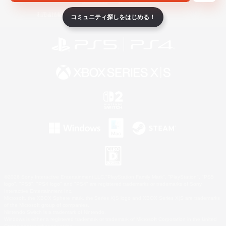
ライセンス
ルール＆ポリシー
利用者情報の外部送信について
コミュニティ探しをはじめる！
©2026 Sony Interactive Entertainment LLC."PlayStation Family Mark", "PlayStation", "PS5
logo", "PS5", "PS4 logo" and "PS4" are registered trademarks or trademarks of Sony
Interactive Entertainment Inc.
Microsoft, the XBOX Sphere mark, the Series X|S logo and XBOX Series X|S are trademarks
of the Microsoft group of companies.
Nintendo Switch is a trademark of Nintendo.
Windows is either a registered trademark or trademark of Microsoft Corporation in the United