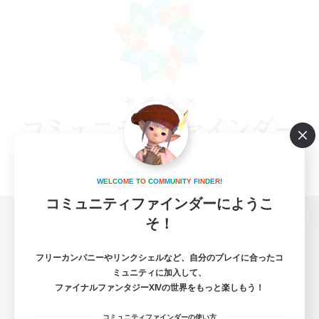
W
E
L
C
O
M
E
T
O
C
O
M
M
U
N
I
T
Y
F
I
N
D
E
R
!
コミュニティファインダーにようこ
そ！
パソコン版へ
フリーカンパニーやリンクシェルなど、自分のプレイに合ったコ
ミュニティに加入して、
ファイナルファンタジーXIVの世界をもっと楽しもう！
関連商品
e-STOREで購入
コミュニティファインダーの使い方