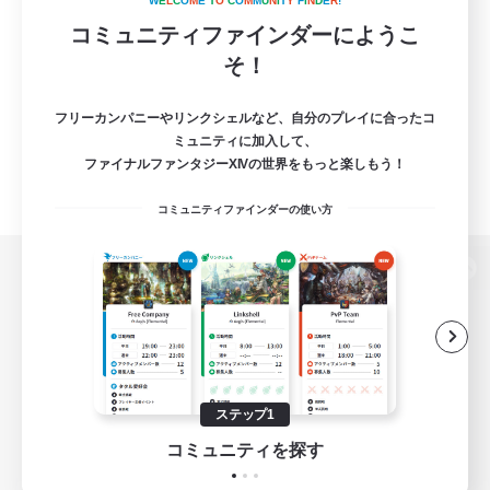
W
E
L
C
O
M
E
T
O
C
O
M
M
U
N
I
T
Y
F
I
N
D
E
R
!
コミュニティファインダーにようこ
そ！
フリーカンパニーやリンクシェルなど、自分のプレイに合ったコ
ミュニティに加入して、
ファイナルファンタジーXIVの世界をもっと楽しもう！
コミュニティファインダーの使い方
パソコン版へ
関連商品
e-STOREで購入
ステップ1
ゲームダウンロード
コミュニティを探す