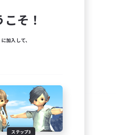
よう！
うこそ！
できます。
と楽しもう！
ィに加入して、
ステップ3