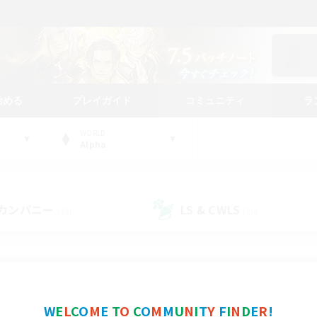
始める
プレイガイド
コミュニティ
ラ
WORLD
Alpha
カンパニー
LS & CWLS
(48)
(26)
コミュニティファインダー
W
E
L
C
O
M
E
T
O
C
O
M
M
U
N
I
T
Y
F
I
N
D
E
R
!