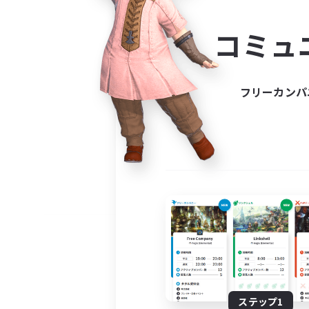
コミ
コミュ
コミュニ
自分に合っ
フリーカンパ
ステップ1