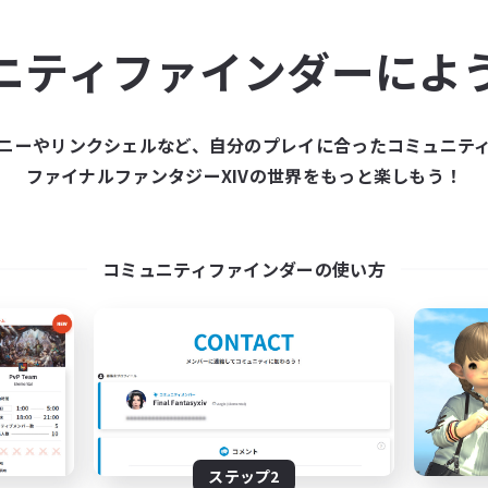
ュニティメンバーを集め
ニティファインダーによ
ティファインダーは、一緒に冒険する仲間を募集することが
た仲間を集めて、ファイナルファンタジーXIVの世界をもっ
ニーやリンクシェルなど、自分のプレイに合ったコミュニテ
ファイナルファンタジーXIVの世界をもっと楽しもう！
新規募集を作成する
コミュニティファインダーの使い方
ステップ2