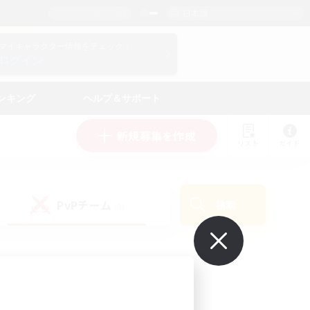
日本語
マイキャラクター情報をチェック！
ログイン
ンキング
ヘルプ＆サポート
新規募集を作成
リスト
ガイド
PvPチーム
検索
(0)
で