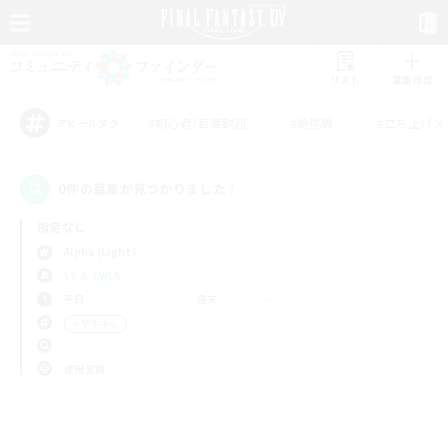
リスト
募集作成
#初心者/若葉歓迎
#絶挑戦
#立ち上げメ
アピールタグ
0件の募集が見つかりました！
指定なし
Alpha (Light)
LS & CWLS
平日
週末
＃学生中心
使用言語