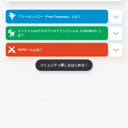
Official Information
フリーカンパニー（Free Company）とは？
/
X
News
YouTube
リンクシェル/クロスワールドリンクシェル（LS/CWLS）と
は？
PvPチームとは？
Instagram
Twitch
コミュニティ探しをはじめる！
LINE
Bluesky
レーティング制度について
プライバシーポリシー
著作権について
サポートセンター
ライセンス
ルール＆ポリシー
利用者情報の外部送信について