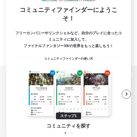
W
E
L
C
O
M
E
T
O
C
O
M
M
U
N
I
T
Y
F
I
N
D
E
R
!
コミュニティファインダーにようこ
そ！
フリーカンパニーやリンクシェルなど、自分のプレイに合ったコ
ミュニティに加入して、
ファイナルファンタジーXIVの世界をもっと楽しもう！
コミュニティファインダーの使い方
パソコン版へ
関連商品
e-STOREで購入
ステップ1
ゲームダウンロード
コミュニティを探す