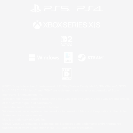
©2026 Sony Interactive Entertainment LLC."PlayStation Family Mark", "PlayStation", "PS5
logo", "PS5", "PS4 logo" and "PS4" are registered trademarks or trademarks of Sony
Interactive Entertainment Inc.
Microsoft, the XBOX Sphere mark, the Series X|S logo and XBOX Series X|S are trademarks
of the Microsoft group of companies.
Nintendo Switch is a trademark of Nintendo.
Windows is either a registered trademark or trademark of Microsoft Corporation in the United
States and/or other countries.
Mac is a trademark of Apple Inc.
©2026 Valve Corporation. Steam and the Steam logo are trademarks and/or registered
trademarks of Valve Corporation in the U.S. and/or other countries.