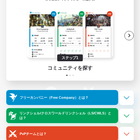
ゲームダウンロード
Official Information
/
X
News
YouTube
ステップ1
コミュニティを探す
Instagram
Twitch
フリーカンパニー（Free Company）とは？
LINE
Bluesky
リンクシェル/クロスワールドリンクシェル（LS/CWLS）と
は？
レーティング制度について
プライバシーポリシー
著作権について
サポートセンター
PvPチームとは？