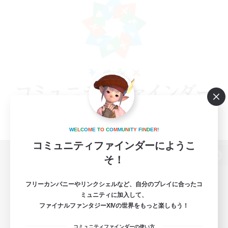
W
E
L
C
O
M
E
T
O
C
O
M
M
U
N
I
T
Y
F
I
N
D
E
R
!
コミュニティファインダーにようこ
そ！
パソコン版へ
フリーカンパニーやリンクシェルなど、自分のプレイに合ったコ
ミュニティに加入して、
ファイナルファンタジーXIVの世界をもっと楽しもう！
関連商品
e-STOREで購入
コミュニティファインダーの使い方