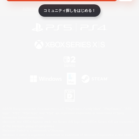
ライセンス
ルール＆ポリシー
利用者情報の外部送信について
コミュニティ探しをはじめる！
©2026 Sony Interactive Entertainment LLC."PlayStation Family Mark", "PlayStation", "PS5
logo", "PS5", "PS4 logo" and "PS4" are registered trademarks or trademarks of Sony
Interactive Entertainment Inc.
Microsoft, the XBOX Sphere mark, the Series X|S logo and XBOX Series X|S are trademarks
of the Microsoft group of companies.
Nintendo Switch is a trademark of Nintendo.
Windows is either a registered trademark or trademark of Microsoft Corporation in the United