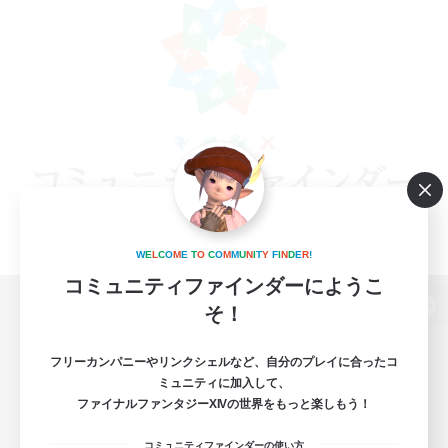
W
E
L
C
O
M
E
T
O
C
O
M
M
U
N
I
T
Y
F
I
N
D
E
R
!
コミュニティファインダーにようこ
そ！
パソコン版へ
フリーカンパニーやリンクシェルなど、自分のプレイに合ったコ
ミュニティに加入して、
ファイナルファンタジーXIVの世界をもっと楽しもう！
関連商品
e-STOREで購入
コミュニティファインダーの使い方