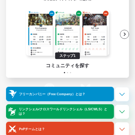
ゲームダウンロード
Official Information
/
X
News
YouTube
ステップ1
コミュニティを探す
Instagram
Twitch
フリーカンパニー（Free Company）とは？
LINE
Bluesky
リンクシェル/クロスワールドリンクシェル（LS/CWLS）と
は？
レーティング制度について
プライバシーポリシー
著作権について
サポートセンター
PvPチームとは？