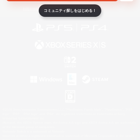
ライセンス
ルール＆ポリシー
利用者情報の外部送信について
コミュニティ探しをはじめる！
©2026 Sony Interactive Entertainment LLC."PlayStation Family Mark", "PlayStation", "PS5
logo", "PS5", "PS4 logo" and "PS4" are registered trademarks or trademarks of Sony
Interactive Entertainment Inc.
Microsoft, the XBOX Sphere mark, the Series X|S logo and XBOX Series X|S are trademarks
of the Microsoft group of companies.
Nintendo Switch is a trademark of Nintendo.
Windows is either a registered trademark or trademark of Microsoft Corporation in the United