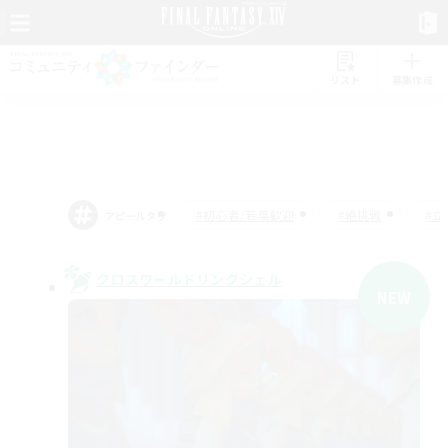
リスト
募集作成
#初心者/若葉歓迎
#絶挑戦
#
アピールタグ
クロスワールドリンクシェル
NEW