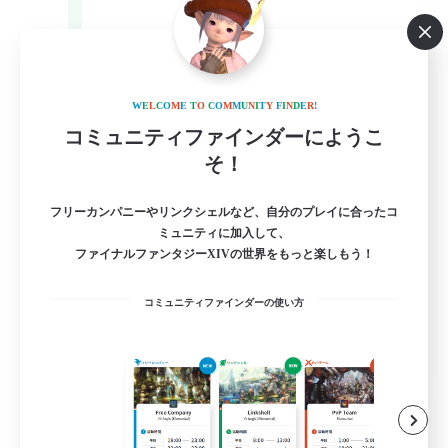
Light
1
募集人数
W
E
L
C
O
M
E
T
O
C
O
M
M
U
N
I
T
Y
F
I
N
D
E
R
!
コミュニティファインダーにようこ
Casual, entspannt, aktiv
そ！
フリーカンパニーやリンクシェルなど、自分のプレイに合ったコ
ミュニティに加入して、
ファイナルファンタジーXIVの世界をもっと楽しもう！
コミュニティファインダーの使い方
DE
詳細を見る
募集期間: 2026/09/05 まで