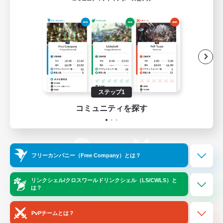
ゲームダウンロード
Official Information
/
X
News
YouTube
ステップ1
コミュニティを探す
Instagram
Twitch
フリーカンパニー（Free Company）とは？
LINE
Bluesky
リンクシェル/クロスワールドリンクシェル（LS/CWLS）と
は？
レーティング制度について
プライバシーポリシー
著作権について
サポートセンター
PvPチームとは？