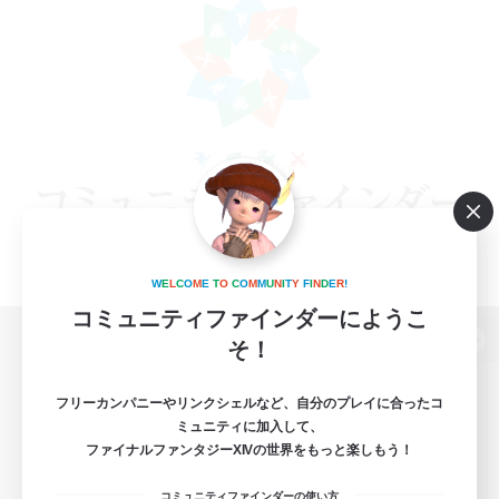
W
E
L
C
O
M
E
T
O
C
O
M
M
U
N
I
T
Y
F
I
N
D
E
R
!
コミュニティファインダーにようこ
そ！
パソコン版へ
フリーカンパニーやリンクシェルなど、自分のプレイに合ったコ
ミュニティに加入して、
ファイナルファンタジーXIVの世界をもっと楽しもう！
関連商品
e-STOREで購入
コミュニティファインダーの使い方