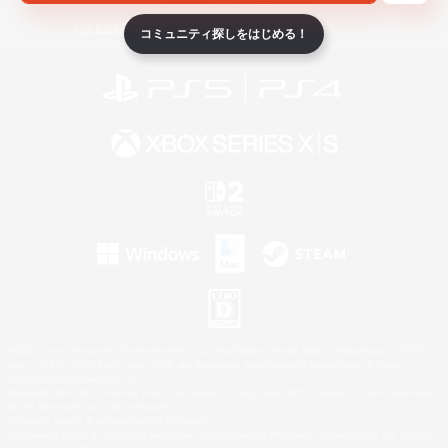
ライセンス
ルール＆ポリシー
利用者情報の外部送信について
コミュニティ探しをはじめる！
©2026 Sony Interactive Entertainment LLC."PlayStation Family Mark", "PlayStation", "PS5
logo", "PS5", "PS4 logo" and "PS4" are registered trademarks or trademarks of Sony
Interactive Entertainment Inc.
Microsoft, the XBOX Sphere mark, the Series X|S logo and XBOX Series X|S are trademarks
of the Microsoft group of companies.
Nintendo Switch is a trademark of Nintendo.
Windows is either a registered trademark or trademark of Microsoft Corporation in the United