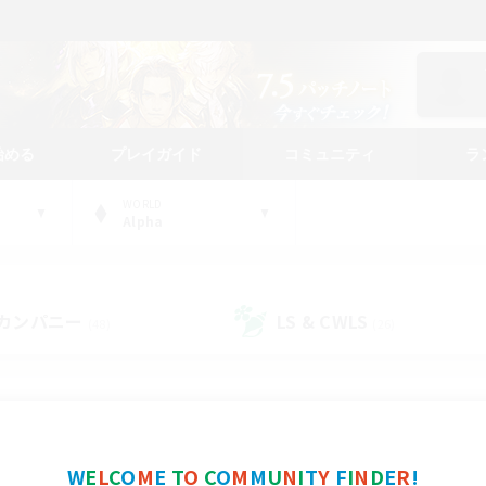
始める
プレイガイド
コミュニティ
ラ
WORLD
Alpha
カンパニー
LS & CWLS
(48)
(26)
コミュニティファインダー
W
E
L
C
O
M
E
T
O
C
O
M
M
U
N
I
T
Y
F
I
N
D
E
R
!