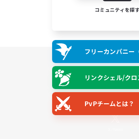
コミュニティを探
フリーカンパニー（F
リンクシェル/クロ
PvPチームとは？
X
/
News