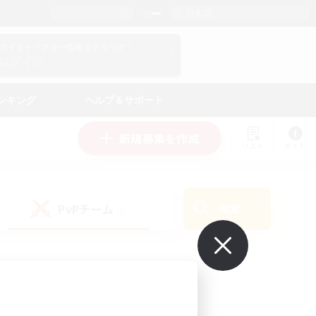
日本語
マイキャラクター情報をチェック！
ログイン
ンキング
ヘルプ＆サポート
新規募集を作成
リスト
ガイド
PvPチーム
検索
(0)
で