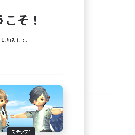
よう！
うこそ！
できます。
と楽しもう！
ィに加入して、
ステップ3