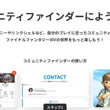
ュニティメンバーを集め
ニティファインダーによ
ティファインダーは、一緒に冒険する仲間を募集することが
た仲間を集めて、ファイナルファンタジーXIVの世界をもっ
ニーやリンクシェルなど、自分のプレイに合ったコミュニテ
ファイナルファンタジーXIVの世界をもっと楽しもう！
新規募集を作成する
コミュニティファインダーの使い方
ステップ2