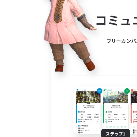
コミ
コミュ
コミュニ
自分に合っ
フリーカンパ
ステップ1