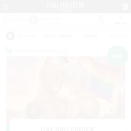
リスト
募集作成
#初心者/若葉歓迎
#絶挑戦
#立ち上げメ
アピールタグ
クロスワールドリンクシェル
NEW
G4Y BRO FINDER