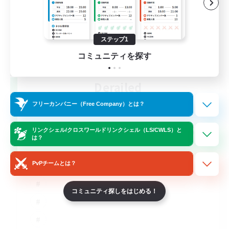
ステップ1
コミュニティを探す
Derailed
追加メンバー募集
フリーカンパニー（Free Company）とは？
Light
50
募集人数
リンクシェル/クロスワールドリンクシェル（LS/CWLS）と
は？
PvPチームとは？
コミュニティ探しをはじめる！