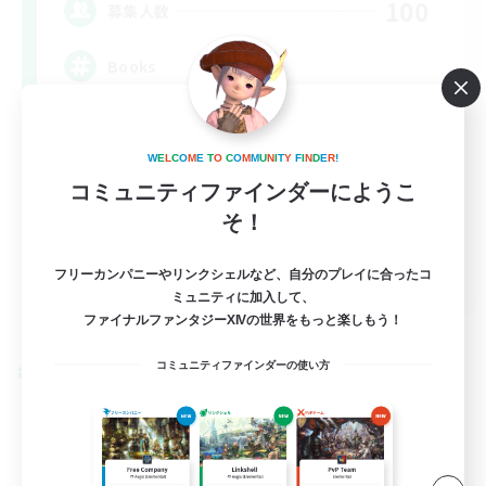
100
募集人数
Books
W
E
L
C
O
M
E
T
O
C
O
M
M
U
N
I
T
Y
F
I
N
D
E
R
!
コミュニティファインダーにようこ
そ！
JA / EN / DE / FR
フリーカンパニーやリンクシェルなど、自分のプレイに合ったコ
ミュニティに加入して、
詳細を見る
ファイナルファンタジーXIVの世界をもっと楽しもう！
募集期間: 2026/09/06 まで
コミュニティファインダーの使い方
クロスワールドリンクシェル