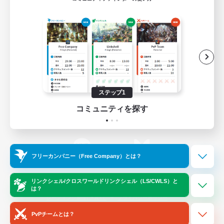
ゲームダウンロード
Official Information
/
X
News
YouTube
ステップ1
コミュニティを探す
Instagram
Twitch
フリーカンパニー（Free Company）とは？
LINE
Bluesky
リンクシェル/クロスワールドリンクシェル（LS/CWLS）と
は？
レーティング制度について
プライバシーポリシー
著作権について
サポートセンター
PvPチームとは？