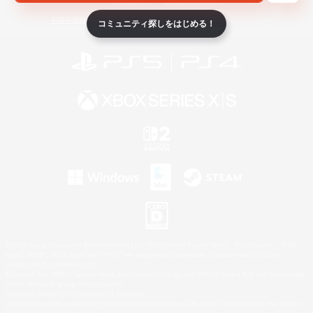
ライセンス
ルール＆ポリシー
利用者情報の外部送信について
コミュニティ探しをはじめる！
©2026 Sony Interactive Entertainment LLC."PlayStation Family Mark", "PlayStation", "PS5
logo", "PS5", "PS4 logo" and "PS4" are registered trademarks or trademarks of Sony
Interactive Entertainment Inc.
Microsoft, the XBOX Sphere mark, the Series X|S logo and XBOX Series X|S are trademarks
of the Microsoft group of companies.
Nintendo Switch is a trademark of Nintendo.
Windows is either a registered trademark or trademark of Microsoft Corporation in the United