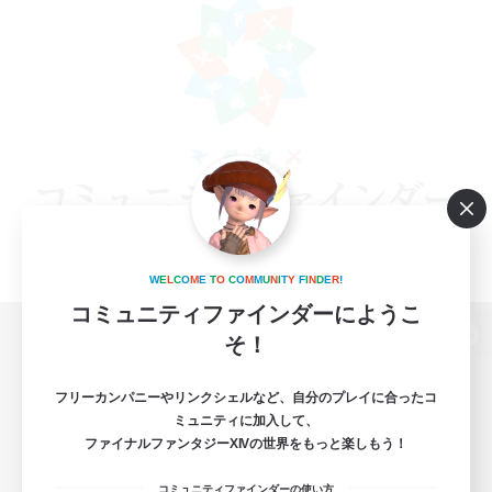
W
E
L
C
O
M
E
T
O
C
O
M
M
U
N
I
T
Y
F
I
N
D
E
R
!
コミュニティファインダーにようこ
そ！
パソコン版へ
フリーカンパニーやリンクシェルなど、自分のプレイに合ったコ
ミュニティに加入して、
ファイナルファンタジーXIVの世界をもっと楽しもう！
関連商品
e-STOREで購入
コミュニティファインダーの使い方