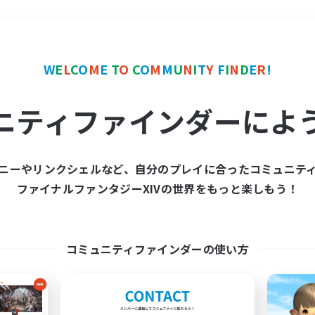
＃ロールプレイ
使用言語
W
E
L
C
O
M
E
T
O
C
O
M
M
U
N
I
T
Y
F
I
N
D
E
R
!
ニティファインダーによ
ニーやリンクシェルなど、自分のプレイに合ったコミュニテ
ファイナルファンタジーXIVの世界をもっと楽しもう！
募集数 0件
集が見つかりませんでし
コミュニティファインダーの使い方
条件を変えて検索してみるでっす！