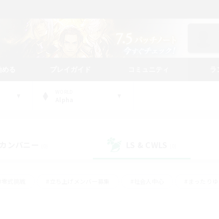
始める
プレイガイド
コミュニティ
ラ
WORLD
Alpha
カンパニー
LS & CWLS
(0)
(0)
#零式挑戦
#立ち上げメンバー募集
#社会人中心
#まったり
レイ
#クラフター中心
#体験歓迎
#ギャザラー中心
#
#スクリーンショット撮影
#ハウジング
#演奏
#クリア目指