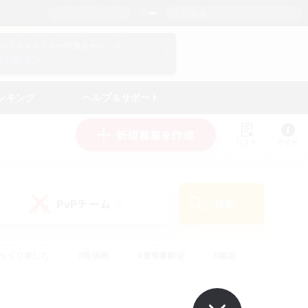
日本語
マイキャラクター情報をチェック！
ログイン
ンキング
ヘルプ＆サポート
新規募集を作成
リスト
ガイド
PvPチーム
検索
(0)
ゆっくり楽しむ
#極挑戦
#復帰者歓迎
#雑談
学生中心
#トレジャーハント
#レベリング
して頑張る
#プレイヤー主催イベント