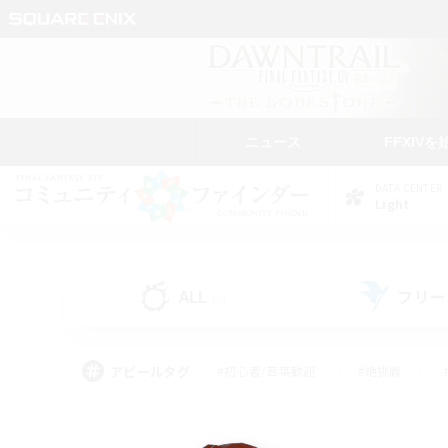
ニュース
FFXIVを
DATA CENTER
Light
ALL
フリー
(0)
アピールタグ
#初心者/若葉歓迎
#絶挑戦
#モブハント
#なんでも楽しむ
#ロールプ
#ミラプリ（ミラージュプリズム）