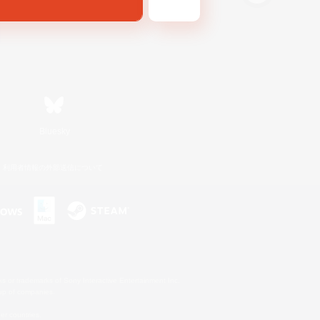
Bluesky
利用者情報の外部送信について
s or trademarks of Sony Interactive Entertainment Inc.
up of companies.
er countries.