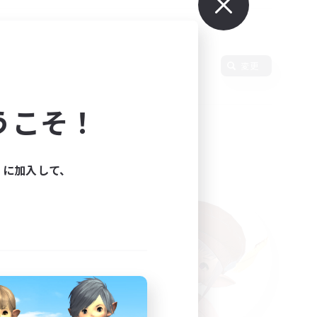
変更
うこそ！
ィに加入して、
た。