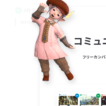
0件の募集が見つかりました！
指定なし
平日
週末
コミュ
フリーカンパ
募