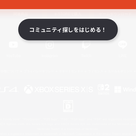
関連商品
e-STOREで購入
ゲームダウンロード
コミュニティ探しをはじめる！
Official Information
YouTube
Instagram
Twitch
LINE
著作権について
プライバシーポリシー
サポートセンター
ライセンス
ルール＆ポリシー
 Family Mark", "PlayStation", "PS5 logo", "PS5", "PS4 logo" and "PS4" are registered trademark
XBOX Sphere mark, the Series X|S logo and XBOX Series X|S are trademarks of the Microsoft gro
Nintendo Switch is a trademark of Nintendo.
ither a registered trademark or trademark of Microsoft Corporation in the United States and/or oth