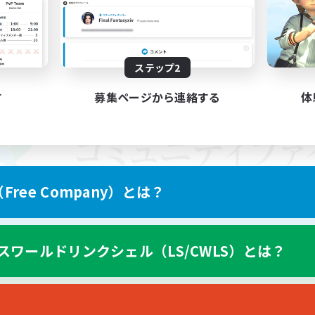
ステップ2
す
募集ページから連絡する
体
ree Company）とは？
スワールドリンクシェル（LS/CWLS）とは？
スマートフォン版へ