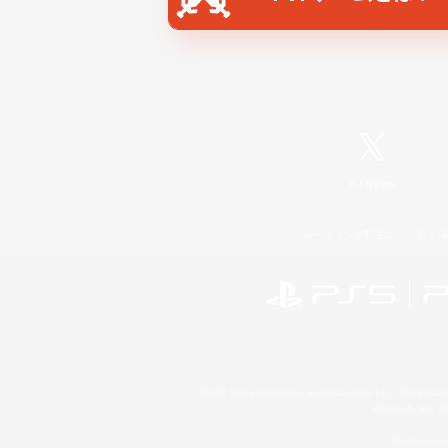
X
/
News
レーティング制度について
©2026 Sony Interactive Entertainment LLC."PlayStation
Microsoft, the 
Windows is e