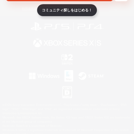
ライセンス
ルール＆ポリシー
利用者情報の外部送信について
コミュニティ探しをはじめる！
©2026 Sony Interactive Entertainment LLC."PlayStation Family Mark", "PlayStation", "PS5
logo", "PS5", "PS4 logo" and "PS4" are registered trademarks or trademarks of Sony
Interactive Entertainment Inc.
Microsoft, the XBOX Sphere mark, the Series X|S logo and XBOX Series X|S are trademarks
of the Microsoft group of companies.
Nintendo Switch is a trademark of Nintendo.
Windows is either a registered trademark or trademark of Microsoft Corporation in the United