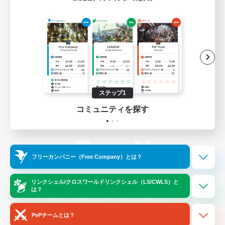
ゲームダウンロード
Official Information
/
X
News
YouTube
ステップ1
コミュニティを探す
Instagram
Twitch
フリーカンパニー（Free Company）とは？
LINE
Bluesky
リンクシェル/クロスワールドリンクシェル（LS/CWLS）と
は？
レーティング制度について
プライバシーポリシー
著作権について
サポートセンター
PvPチームとは？