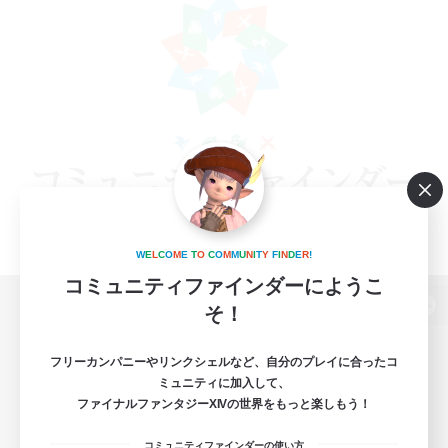
W
E
L
C
O
M
E
T
O
C
O
M
M
U
N
I
T
Y
F
I
N
D
E
R
!
コミュニティファインダーにようこ
そ！
パソコン版へ
フリーカンパニーやリンクシェルなど、自分のプレイに合ったコ
ミュニティに加入して、
ファイナルファンタジーXIVの世界をもっと楽しもう！
関連商品
e-STOREで購入
コミュニティファインダーの使い方