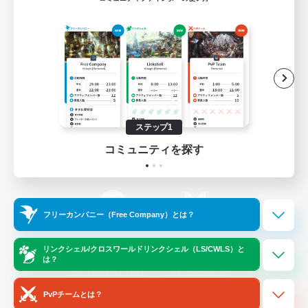
ゲームダウンロード
Official Information
/
X
News
YouTube
ステップ1
コミュニティを探す
Instagram
Twitch
フリーカンパニー（Free Company）とは？
LINE
Bluesky
リンクシェル/クロスワールドリンクシェル（LS/CWLS）と
は？
レーティング制度について
プライバシーポリシー
著作権について
サポートセンター
PvPチームとは？