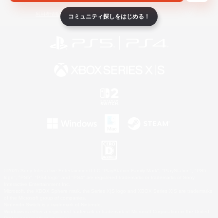
ライセンス
ルール＆ポリシー
利用者情報の外部送信について
コミュニティ探しをはじめる！
©2026 Sony Interactive Entertainment LLC."PlayStation Family Mark", "PlayStation", "PS5
logo", "PS5", "PS4 logo" and "PS4" are registered trademarks or trademarks of Sony
Interactive Entertainment Inc.
Microsoft, the XBOX Sphere mark, the Series X|S logo and XBOX Series X|S are trademarks
of the Microsoft group of companies.
Nintendo Switch is a trademark of Nintendo.
Windows is either a registered trademark or trademark of Microsoft Corporation in the United