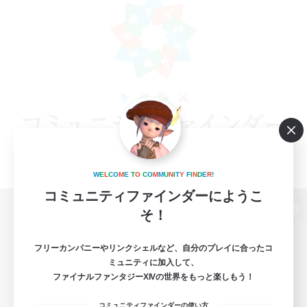
W
E
L
C
O
M
E
T
O
C
O
M
M
U
N
I
T
Y
F
I
N
D
E
R
!
コミュニティファインダーにようこ
そ！
パソコン版へ
フリーカンパニーやリンクシェルなど、自分のプレイに合ったコ
ミュニティに加入して、
ファイナルファンタジーXIVの世界をもっと楽しもう！
関連商品
e-STOREで購入
コミュニティファインダーの使い方