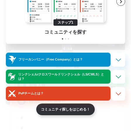
ステップ1
コミュニティを探す
Disgraced Heroes
フリーカンパニー（Free Company）とは？
追加メンバー募集
Alpha [Light]
リンクシェル/クロスワールドリンクシェル（LS/CWLS）と
は？
--
募集人数
PvPチームとは？
Inhalts_Junkies
コミュニティ探しをはじめる！