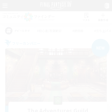
リスト
募集作成
#初心者/若葉歓迎
#絶挑戦
#立ち上げメ
アピールタグ
フリーカンパニー
NEW
The Adventures Guild