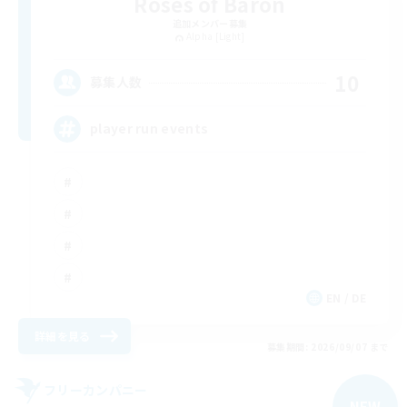
Roses of Baron
追加メンバー募集
Alpha [Light]
10
募集人数
player run events
EN / DE
詳細を見る
募集期間: 2026/09/07 まで
フリーカンパニー
NEW