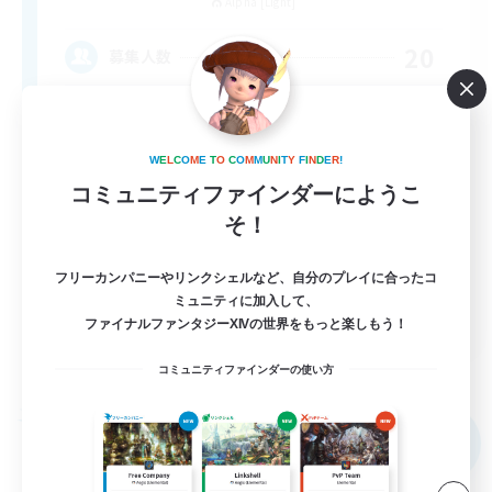
Alpha [Light]
20
募集人数
W
E
L
C
O
M
E
T
O
C
O
M
M
U
N
I
T
Y
F
I
N
D
E
R
!
コミュニティファインダーにようこ
そ！
フリーカンパニーやリンクシェルなど、自分のプレイに合ったコ
ミュニティに加入して、
DE
ファイナルファンタジーXIVの世界をもっと楽しもう！
詳細を見る
募集期間: 2026/09/08 まで
コミュニティファインダーの使い方
フリーカンパニー
NEW