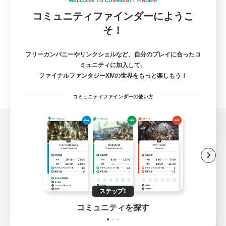
W
E
L
C
O
M
E
T
O
C
O
M
M
U
N
I
T
Y
F
I
N
D
E
R
!
コミュニティファインダーにようこ
そ！
フリーカンパニーやリンクシェルなど、自分のプレイに合ったコ
ミュニティに加入して、
ファイナルファンタジーXIVの世界をもっと楽しもう！
コミュニティファインダーの使い方
パソコン版へ
関連商品
e-STOREで購入
ステップ1
ゲームダウンロード
コミュニティを探す