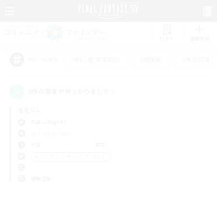
リスト
募集作成
#初心者/若葉歓迎
#絶挑戦
#零式挑戦
アピールタグ
0件の募集が見つかりました！
指定なし
Alpha (Light)
フリーカンパニー
平日
週末
＃ミラプリ（ミラージュプリズム）
使用言語