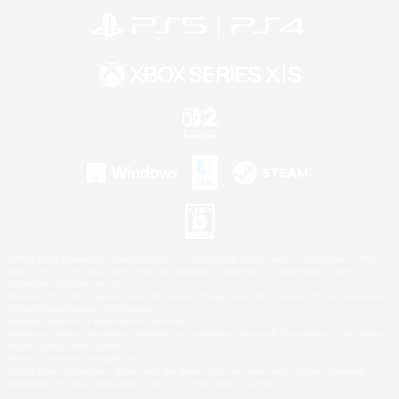
©2026 Sony Interactive Entertainment LLC."PlayStation Family Mark", "PlayStation", "PS5
logo", "PS5", "PS4 logo" and "PS4" are registered trademarks or trademarks of Sony
Interactive Entertainment Inc.
Microsoft, the XBOX Sphere mark, the Series X|S logo and XBOX Series X|S are trademarks
of the Microsoft group of companies.
Nintendo Switch is a trademark of Nintendo.
Windows is either a registered trademark or trademark of Microsoft Corporation in the United
States and/or other countries.
Mac is a trademark of Apple Inc.
©2026 Valve Corporation. Steam and the Steam logo are trademarks and/or registered
trademarks of Valve Corporation in the U.S. and/or other countries.