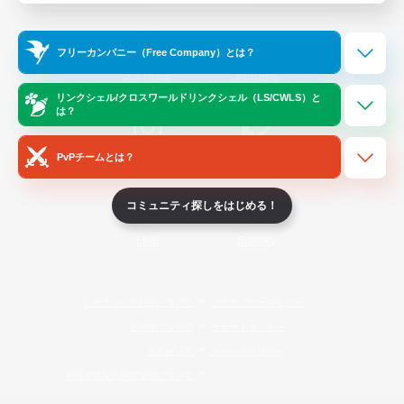
Official Information
フリーカンパニー（Free Company）とは？
/
X
News
YouTube
リンクシェル/クロスワールドリンクシェル（LS/CWLS）と
は？
PvPチームとは？
Instagram
Twitch
コミュニティ探しをはじめる！
LINE
Bluesky
レーティング制度について
プライバシーポリシー
著作権について
サポートセンター
ライセンス
ルール＆ポリシー
利用者情報の外部送信について