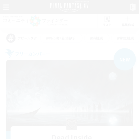
リスト
募集作成
#初心者/若葉歓迎
#絶挑戦
#零式挑戦
アピールタグ
フリーカンパニー
NEW
Dead Inside