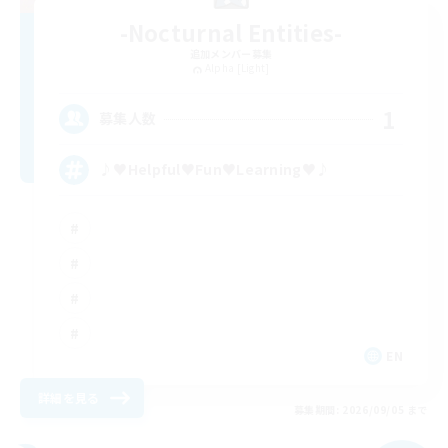
-Nocturnal Entities-
追加メンバー募集
Alpha [Light]
1
募集人数
♪♥Helpful♥Fun♥Learning♥♪
EN
詳細を見る
募集期間: 2026/09/05 まで