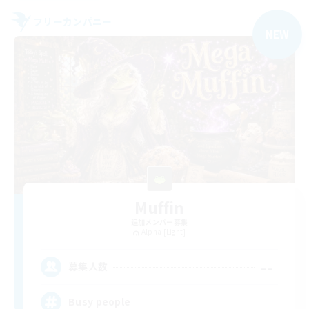
フリーカンパニー
NEW
Muffin
追加メンバー募集
Alpha [Light]
--
募集人数
Busy people