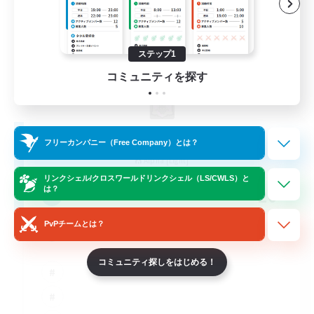
ステップ1
コミュニティを探す
Fat Moogle
フリーカンパニー（Free Company）とは？
追加メンバー募集
Alpha [Light]
リンクシェル/クロスワールドリンクシェル（LS/CWLS）と
は？
20
募集人数
PvPチームとは？
Explorers of Eorzea
コミュニティ探しをはじめる！