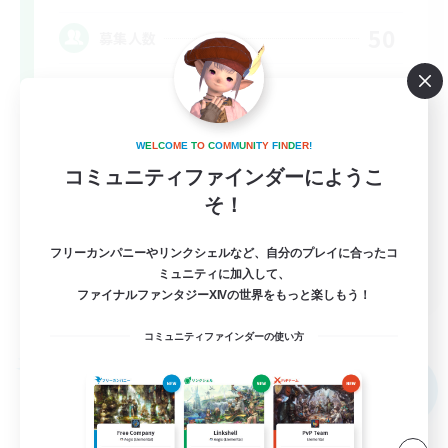
50
募集人数
W
E
L
C
O
M
E
T
O
C
O
M
M
U
N
I
T
Y
F
I
N
D
E
R
!
コミュニティファインダーにようこ
そ！
フリーカンパニーやリンクシェルなど、自分のプレイに合ったコ
EN
ミュニティに加入して、
ファイナルファンタジーXIVの世界をもっと楽しもう！
詳細を見る
募集期間: 2026/09/04 まで
コミュニティファインダーの使い方
フリーカンパニー
NEW