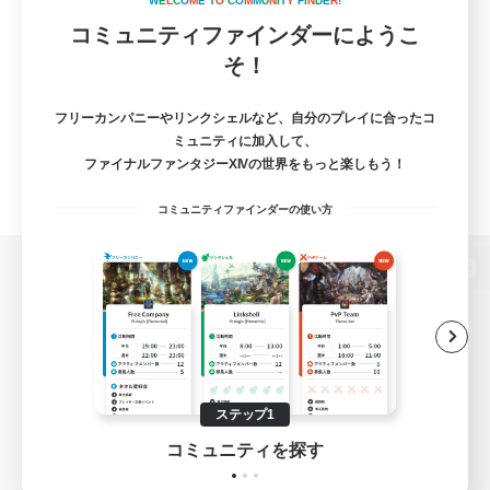
W
E
L
C
O
M
E
T
O
C
O
M
M
U
N
I
T
Y
F
I
N
D
E
R
!
コミュニティファインダーにようこ
そ！
フリーカンパニーやリンクシェルなど、自分のプレイに合ったコ
ミュニティに加入して、
ファイナルファンタジーXIVの世界をもっと楽しもう！
コミュニティファインダーの使い方
パソコン版へ
関連商品
e-STOREで購入
ステップ1
ゲームダウンロード
コミュニティを探す