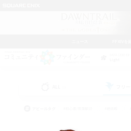
ニュース
FFXIVを
DATA CENTER
Light
ALL
フリー
(0)
アピールタグ
#初心者/若葉歓迎
#絶挑戦
#モブハント
#学生中心
#なんでも楽しむ
#スクリーンショット撮影
#ハウジ