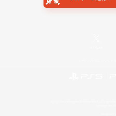
X
/
News
レーティング制度について
©2026 Sony Interactive Entertainment LLC."PlayStation
Microsoft, the 
Windows is e