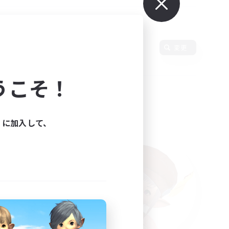
使用言語
変更
うこそ！
ィに加入して、
た。