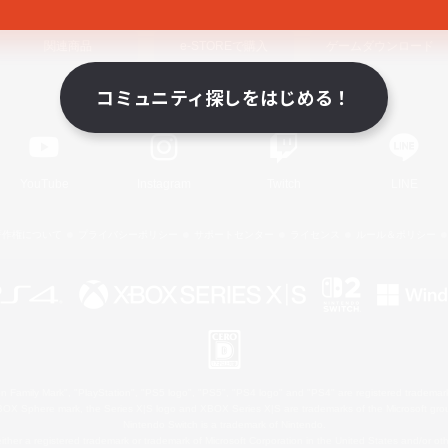
関連商品
e-STOREで購入
ゲームダウンロード
コミュニティ探しをはじめる！
Official Information
YouTube
Instagram
Twitch
LINE
著作権について
プライバシーポリシー
サポートセンター
ライセンス
ルール＆ポリシー
 Family Mark", "PlayStation", "PS5 logo", "PS5", "PS4 logo" and "PS4" are registered trademark
XBOX Sphere mark, the Series X|S logo and XBOX Series X|S are trademarks of the Microsoft gro
Nintendo Switch is a trademark of Nintendo.
ither a registered trademark or trademark of Microsoft Corporation in the United States and/or oth