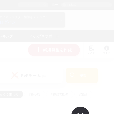
日本語
マイキャラクター情報をチェック！
ログイン
ンキング
ヘルプ＆サポート
新規募集を作成
リスト
ガイド
PvPチーム
検索
(0)
ゆっくり楽しむ
#極挑戦
#復帰者歓迎
#雑談
ルプレイ
#トレジャーハント
#レベリング
して頑張る
#プレイヤー主催イベント