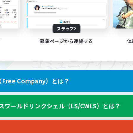
ステップ2
す
募集ページから連絡する
体
ree Company）とは？
スワールドリンクシェル（LS/CWLS）とは？
スマートフォン版へ