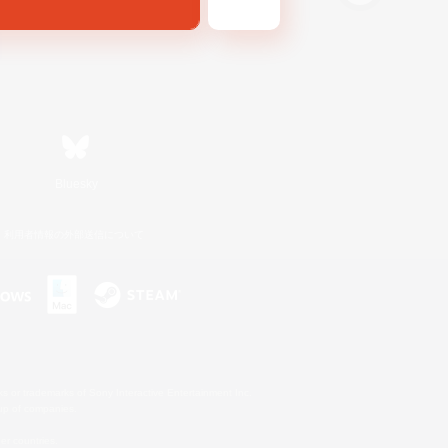
Bluesky
利用者情報の外部送信について
s or trademarks of Sony Interactive Entertainment Inc.
up of companies.
er countries.