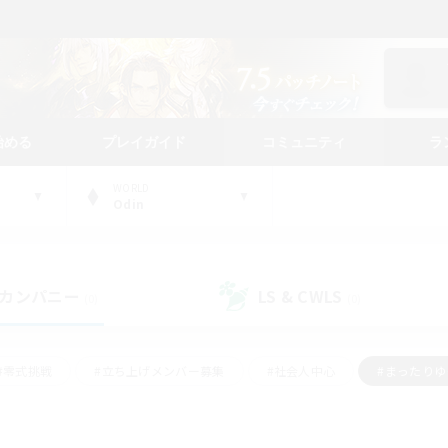
始める
プレイガイド
コミュニティ
ラ
WORLD
Odin
カンパニー
LS & CWLS
(0)
(0)
#零式挑戦
#立ち上げメンバー募集
#社会人中心
#まったり
#体験歓迎
#クラフター中心
#ギャザラー中心
#ロー
ング
#演奏
#ミラプリ（ミラージュプリズム）
#クリア目指