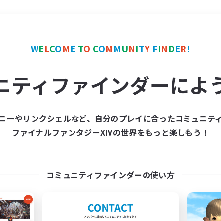
＃まったりゆっくり楽しむ
W
E
L
C
O
M
E
T
O
C
O
M
M
U
N
I
T
Y
F
I
N
D
E
R
!
ニティファインダーによ
ニーやリンクシェルなど、自分のプレイに合ったコミュニテ
ファイナルファンタジーXIVの世界をもっと楽しもう！
募集数 0件
集が見つかりませんでし
コミュニティファインダーの使い方
条件を変えて検索してみるでっす！