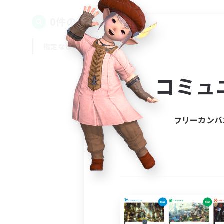
0件の募集が見つかりました！
指定なし
平日
週末
コミュ
フリーカンパ
募