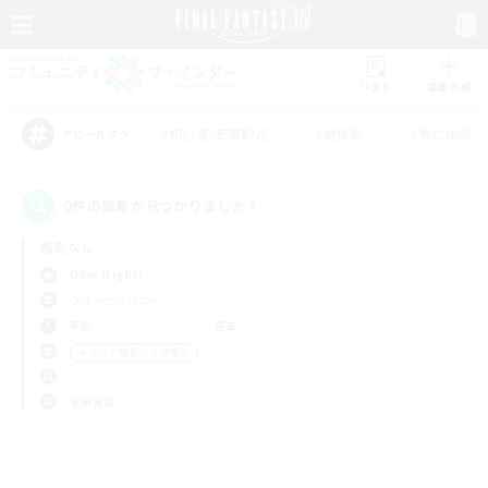
リスト
募集作成
#初心者/若葉歓迎
#絶挑戦
#零式挑戦
アピールタグ
0件の募集が見つかりました！
指定なし
Odin (Light)
フリーカンパニー
平日
週末
＃クリア目指して頑張る
使用言語