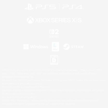
©2026 Sony Interactive Entertainment LLC."PlayStation Family Mark", "PlayStation", "PS5
logo", "PS5", "PS4 logo" and "PS4" are registered trademarks or trademarks of Sony
Interactive Entertainment Inc.
Microsoft, the XBOX Sphere mark, the Series X|S logo and XBOX Series X|S are trademarks
of the Microsoft group of companies.
Nintendo Switch is a trademark of Nintendo.
Windows is either a registered trademark or trademark of Microsoft Corporation in the United
States and/or other countries.
Mac is a trademark of Apple Inc.
©2026 Valve Corporation. Steam and the Steam logo are trademarks and/or registered
trademarks of Valve Corporation in the U.S. and/or other countries.