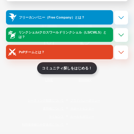
Official Information
フリーカンパニー（Free Company）とは？
/
X
News
YouTube
リンクシェル/クロスワールドリンクシェル（LS/CWLS）と
は？
PvPチームとは？
Instagram
Twitch
コミュニティ探しをはじめる！
LINE
Bluesky
レーティング制度について
プライバシーポリシー
著作権について
サポートセンター
ライセンス
ルール＆ポリシー
利用者情報の外部送信について