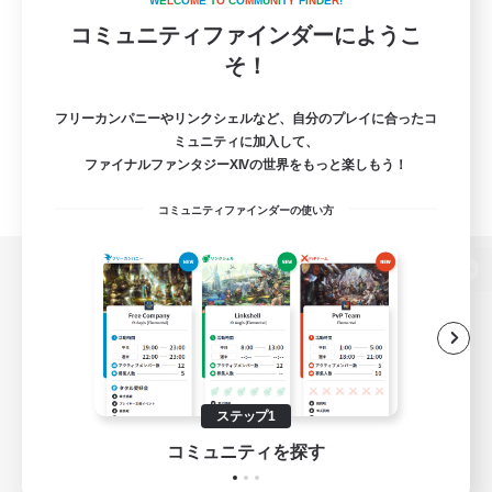
W
E
L
C
O
M
E
T
O
C
O
M
M
U
N
I
T
Y
F
I
N
D
E
R
!
コミュニティファインダーにようこ
そ！
フリーカンパニーやリンクシェルなど、自分のプレイに合ったコ
ミュニティに加入して、
ファイナルファンタジーXIVの世界をもっと楽しもう！
コミュニティファインダーの使い方
パソコン版へ
関連商品
e-STOREで購入
ステップ1
ゲームダウンロード
コミュニティを探す