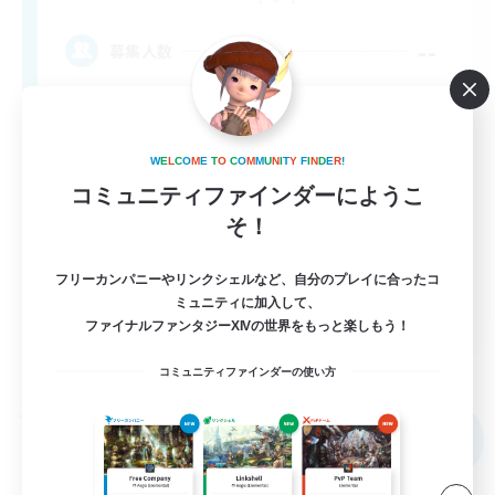
--
募集人数
W
E
L
C
O
M
E
T
O
C
O
M
M
U
N
I
T
Y
F
I
N
D
E
R
!
コミュニティファインダーにようこ
そ！
フリーカンパニーやリンクシェルなど、自分のプレイに合ったコ
ミュニティに加入して、
DE
ファイナルファンタジーXIVの世界をもっと楽しもう！
詳細を見る
募集期間: 2026/09/05 まで
コミュニティファインダーの使い方
フリーカンパニー
NEW