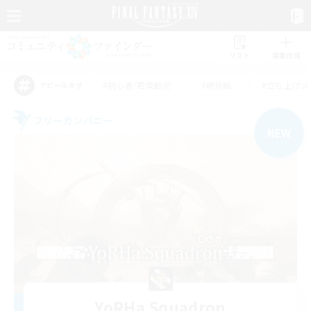
リスト
募集作成
#初心者/若葉歓迎
#絶挑戦
#立ち上げメ
アピールタグ
フリーカンパニー
NEW
YoRHa Squadron