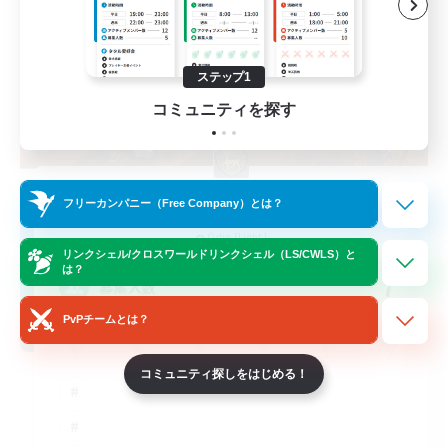
ステップ1
コミュニティを探す
Misaki Teahouse
フリーカンパニー（Free Company）とは？
追加メンバー募集
Odin [Light]
リンクシェル/クロスワールドリンクシェル（LS/CWLS）と
は？
7
募集人数
PvPチームとは？
コミュニティ探しをはじめる！