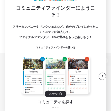
W
E
L
C
O
M
E
T
O
C
O
M
M
U
N
I
T
Y
F
I
N
D
E
R
!
コミュニティファインダーにようこ
そ！
フリーカンパニーやリンクシェルなど、自分のプレイに合ったコ
ミュニティに加入して、
ファイナルファンタジーXIVの世界をもっと楽しもう！
コミュニティファインダーの使い方
パソコン版へ
関連商品
e-STOREで購入
ステップ1
ゲームダウンロード
コミュニティを探す