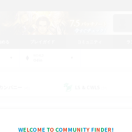
始める
プレイガイド
コミュニティ
ラ
WORLD
Odin
カンパニー
LS & CWLS
(41)
(27)
コミュニティファインダー
W
E
L
C
O
M
E
T
O
C
O
M
M
U
N
I
T
Y
F
I
N
D
E
R
!