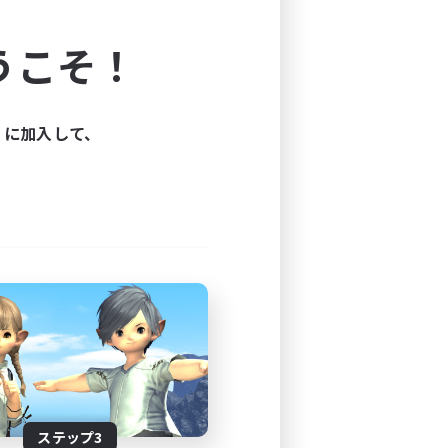
よう！
うこそ！
できます。
と楽しもう！
ィに加入して、
ステップ3