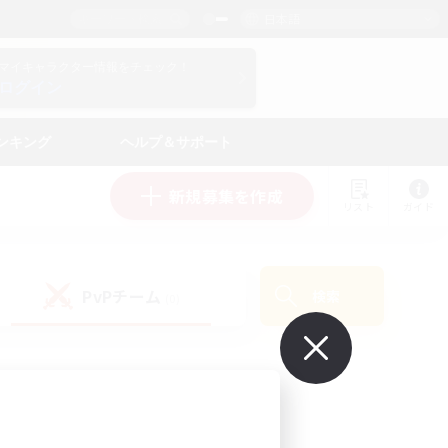
日本語
マイキャラクター情報をチェック！
ログイン
ンキング
ヘルプ＆サポート
新規募集を作成
リスト
ガイド
PvPチーム
検索
(0)
で