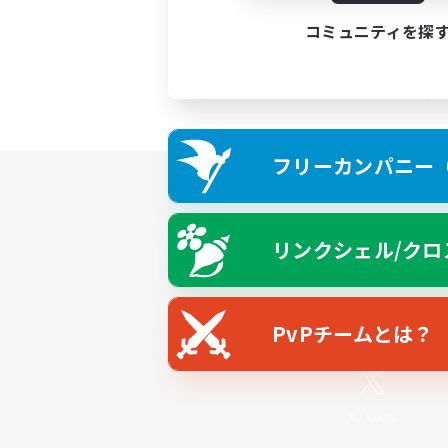
コミュニティを探
フリーカンパニー（F
リンクシェル/クロ
PvPチームとは？
X
/
News