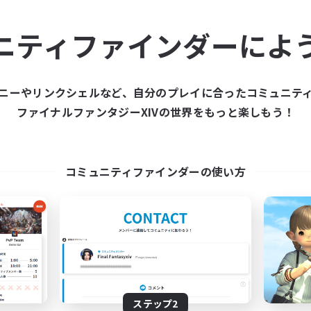
ュニティメンバーを集め
ニティファインダーによ
ティファインダーは、一緒に冒険する仲間を募集することが
た仲間を集めて、ファイナルファンタジーXIVの世界をもっ
ニーやリンクシェルなど、自分のプレイに合ったコミュニテ
ファイナルファンタジーXIVの世界をもっと楽しもう！
新規募集を作成する
コミュニティファインダーの使い方
ステップ2