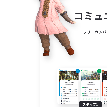
コミ
コミュ
コミュニ
自分に合っ
フリーカンパ
ステップ1