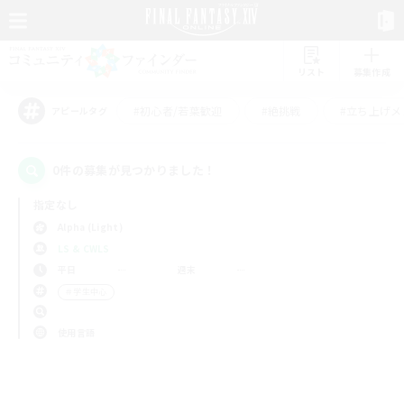
リスト
募集作成
#初心者/若葉歓迎
#絶挑戦
#立ち上げメ
アピールタグ
0件の募集が見つかりました！
指定なし
Alpha (Light)
LS & CWLS
平日
週末
＃学生中心
使用言語