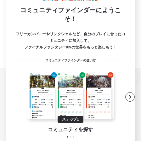
W
E
L
C
O
M
E
T
O
C
O
M
M
U
N
I
T
Y
F
I
N
D
E
R
!
コミュニティファインダーにようこ
そ！
フリーカンパニーやリンクシェルなど、自分のプレイに合ったコ
ミュニティに加入して、
ファイナルファンタジーXIVの世界をもっと楽しもう！
コミュニティファインダーの使い方
パソコン版へ
関連商品
e-STOREで購入
ステップ1
ゲームダウンロード
コミュニティを探す