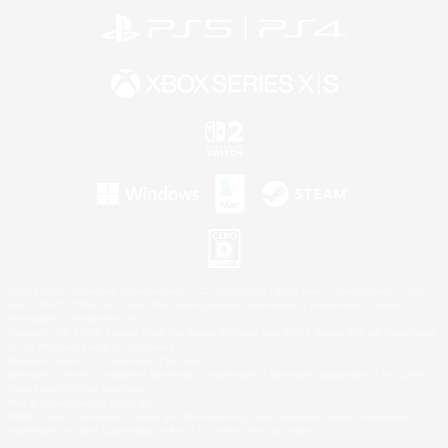
©2026 Sony Interactive Entertainment LLC."PlayStation Family Mark", "PlayStation", "PS5
logo", "PS5", "PS4 logo" and "PS4" are registered trademarks or trademarks of Sony
Interactive Entertainment Inc.
Microsoft, the XBOX Sphere mark, the Series X|S logo and XBOX Series X|S are trademarks
of the Microsoft group of companies.
Nintendo Switch is a trademark of Nintendo.
Windows is either a registered trademark or trademark of Microsoft Corporation in the United
States and/or other countries.
Mac is a trademark of Apple Inc.
©2026 Valve Corporation. Steam and the Steam logo are trademarks and/or registered
trademarks of Valve Corporation in the U.S. and/or other countries.