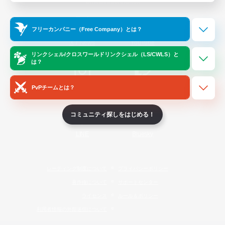
Official Information
フリーカンパニー（Free Company）とは？
/
X
News
YouTube
リンクシェル/クロスワールドリンクシェル（LS/CWLS）と
は？
PvPチームとは？
Instagram
Twitch
コミュニティ探しをはじめる！
LINE
Bluesky
レーティング制度について
プライバシーポリシー
著作権について
サポートセンター
ライセンス
ルール＆ポリシー
利用者情報の外部送信について