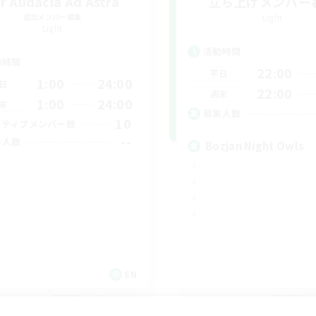
r Audacia Ad Astra
立ち上げメンバー
追加メンバー募集
Light
Light
活動時間
動時間
22:00
平日
1:00
24:00
日
22:00
週末
1:00
24:00
末
募集人数
10
クティブメンバー数
--
集人数
Bozjan Night Owls
EN
募集期間: 2026/09/03 まで
募集期間: 20