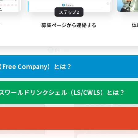
XIV Discord Community
ステップ2
gegenseitig unterst
す
募集ページから連絡する
体
DE
募集期間: 2026/09/02 まで
募集期間: 20
ree Company）とは？
ワールドリンクシェル
クロスワールドリンクシェル
スワールドリンクシェル（LS/CWLS）とは？
NEW