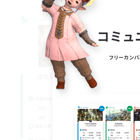
クロスワールドリンクシェル
クロス
NEW
コミュ
フリーカンパ
立ち上げメンバー募集
Light
活動時間
活
14:00
22:00
平日
平
9:00
23:00
週末
週
--
募集人数
募