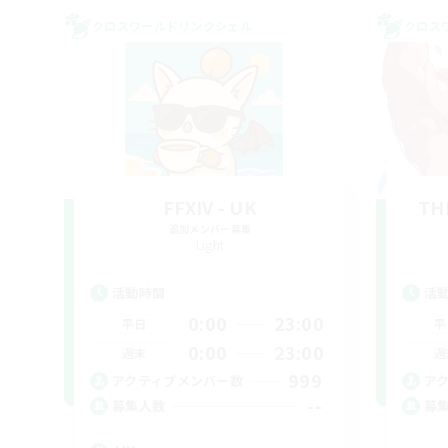
クロスワールドリンクシェル
クロス
FFXIV - UK
TH
追加メンバー募集
Light
活動時間
活
0:00
23:00
平日
平
0:00
23:00
週末
週
999
アクティブメンバー数
ア
--
募集人数
募