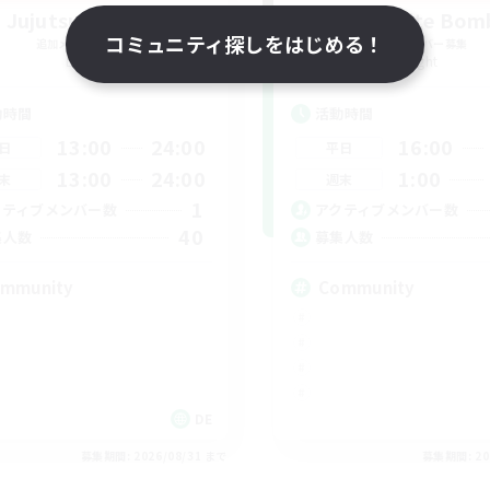
Jujutsu Demon
Swaghafte Bom
コミュニティ探しをはじめる！
追加メンバー募集
追加メンバー募集
Light
Light
動時間
活動時間
13:00
24:00
16:00
日
平日
13:00
24:00
1:00
末
週末
1
クティブメンバー数
アクティブメンバー数
40
集人数
募集人数
mmunity
Community
DE
募集期間: 2026/08/31 まで
募集期間: 20