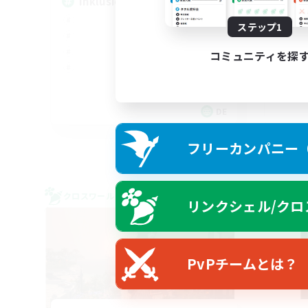
Inklusion,Twitch, Stream
FF
ステップ1
コミュニティを探
DE
募集期間: 2026/09/02 まで
フリーカンパニー（F
クロスワールドリンクシェル
クロス
リンクシェル/クロ
NEW
PvPチームとは？