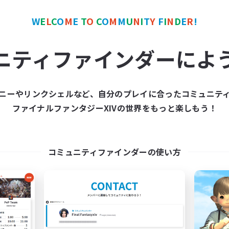
W
E
L
C
O
M
E
T
O
C
O
M
M
U
N
I
T
Y
F
I
N
D
E
R
!
ワールドリンクシェル
クロスワールドリンクシェル
NEW
ニティファインダーによ
ニーやリンクシェルなど、自分のプレイに合ったコミュニテ
ファイナルファンタジーXIVの世界をもっと楽しもう！
立ち上げメンバー募集
Rising Ambitio
Light
追加メンバー募集
Light
コミュニティファインダーの使い方
動時間
活動時間
1:00
24:00
日
16:00
平日
1:00
24:00
末
12:00
週末
99
集人数
アクティブメンバー数
募集人数