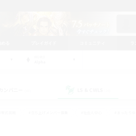
始める
プレイガイド
コミュニティ
ラ
WORLD
Alpha
カンパニー
LS & CWLS
(48)
(26)
#零式挑戦
#立ち上げメンバー募集
#社会人中心
#まったり
レイ
#クラフター中心
#体験歓迎
#ギャザラー中心
#
#スクリーンショット撮影
#ハウジング
#演奏
#クリア目指