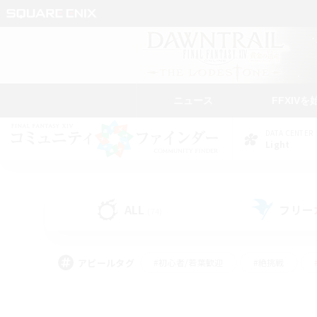
ニュース
FFXIVを
DATA CENTER
Light
ALL
フリー
(74)
アピールタグ
#初心者/若葉歓迎
#絶挑戦
#モブハント
#なんでも楽しむ
#ロールプ
#ミラプリ（ミラージュプリズム）