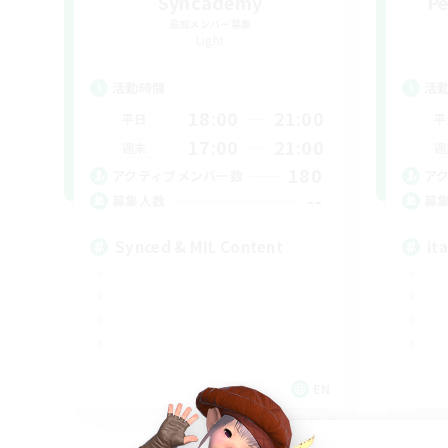
Syncademy
Pe
追加メンバー募集
Light
活動時間
活
18:00
21:00
平日
平
17:00
21:00
週末
週
180
アクティブメンバー数
ア
--
募集人数
募
Synced & MIL Content
ita
EN
募集期間: 2026/09/03 まで