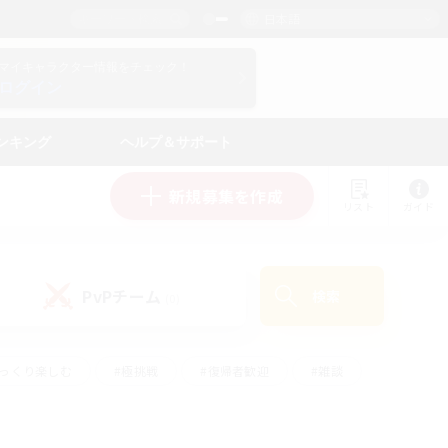
日本語
マイキャラクター情報をチェック！
ログイン
ンキング
ヘルプ＆サポート
新規募集を作成
リスト
ガイド
PvPチーム
検索
(0)
ゆっくり楽しむ
#極挑戦
#復帰者歓迎
#雑談
学生中心
#トレジャーハント
#レベリング
して頑張る
#プレイヤー主催イベント