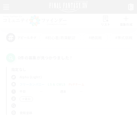
リスト
募集作成
#初心者/若葉歓迎
#絶挑戦
#零式挑戦
アピールタグ
0件の募集が見つかりました！
指定なし
Alpha (Light)
フリーカンパニー
LS & CWLS
PvPチーム
平日
週末
＃雑談
使用言語