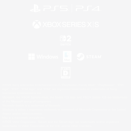
©2026 Sony Interactive Entertainment LLC."PlayStation Family Mark", "PlayStation", "PS5
logo", "PS5", "PS4 logo" and "PS4" are registered trademarks or trademarks of Sony
Interactive Entertainment Inc.
Microsoft, the XBOX Sphere mark, the Series X|S logo and XBOX Series X|S are trademarks
of the Microsoft group of companies.
Nintendo Switch is a trademark of Nintendo.
Windows is either a registered trademark or trademark of Microsoft Corporation in the United
States and/or other countries.
Mac is a trademark of Apple Inc.
©2026 Valve Corporation. Steam and the Steam logo are trademarks and/or registered
trademarks of Valve Corporation in the U.S. and/or other countries.