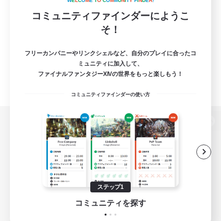
W
E
L
C
O
M
E
T
O
C
O
M
M
U
N
I
T
Y
F
I
N
D
E
R
!
コミュニティファインダーにようこ
そ！
フリーカンパニーやリンクシェルなど、自分のプレイに合ったコ
ミュニティに加入して、
ファイナルファンタジーXIVの世界をもっと楽しもう！
コミュニティファインダーの使い方
パソコン版へ
関連商品
e-STOREで購入
ステップ1
ゲームダウンロード
コミュニティを探す