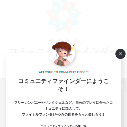
W
E
L
C
O
M
E
T
O
C
O
M
M
U
N
I
T
Y
F
I
N
D
E
R
!
コミュニティファインダーにようこ
そ！
パソコン版へ
フリーカンパニーやリンクシェルなど、自分のプレイに合ったコ
ミュニティに加入して、
ファイナルファンタジーXIVの世界をもっと楽しもう！
関連商品
e-STOREで購入
コミュニティファインダーの使い方