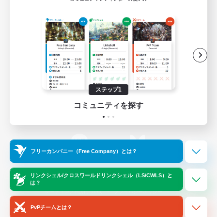
ゲームダウンロード
Official Information
/
X
News
YouTube
ステップ1
コミュニティを探す
Instagram
Twitch
フリーカンパニー（Free Company）とは？
LINE
Bluesky
リンクシェル/クロスワールドリンクシェル（LS/CWLS）と
は？
レーティング制度について
プライバシーポリシー
著作権について
サポートセンター
PvPチームとは？