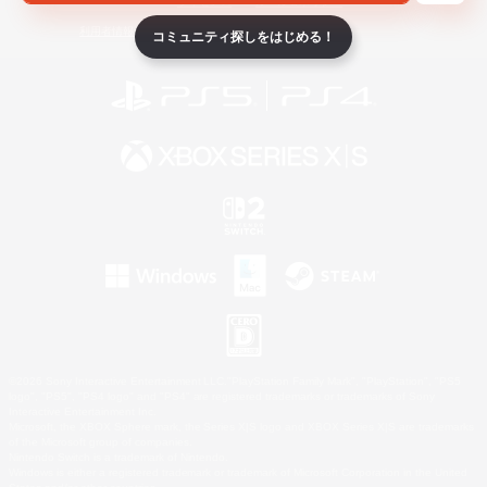
ライセンス
ルール＆ポリシー
利用者情報の外部送信について
コミュニティ探しをはじめる！
©2026 Sony Interactive Entertainment LLC."PlayStation Family Mark", "PlayStation", "PS5
logo", "PS5", "PS4 logo" and "PS4" are registered trademarks or trademarks of Sony
Interactive Entertainment Inc.
Microsoft, the XBOX Sphere mark, the Series X|S logo and XBOX Series X|S are trademarks
of the Microsoft group of companies.
Nintendo Switch is a trademark of Nintendo.
Windows is either a registered trademark or trademark of Microsoft Corporation in the United