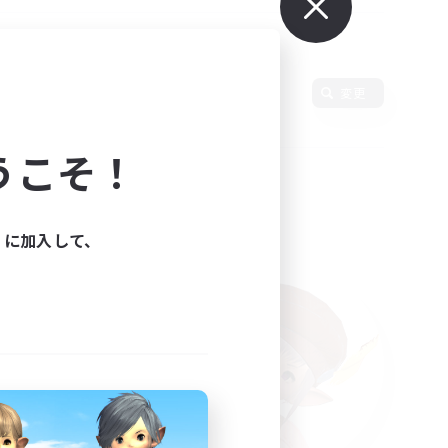
使用言語
変更
うこそ！
ィに加入して、
た。