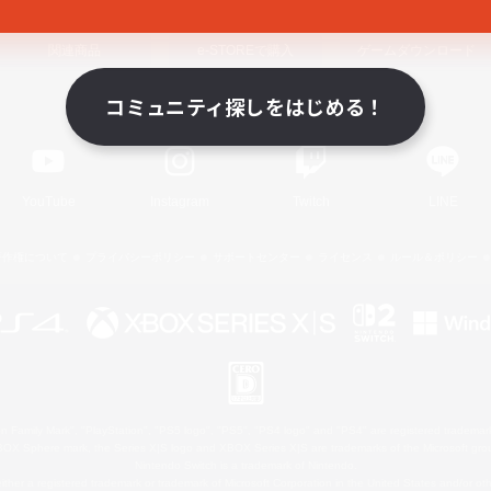
関連商品
e-STOREで購入
ゲームダウンロード
コミュニティ探しをはじめる！
Official Information
YouTube
Instagram
Twitch
LINE
著作権について
プライバシーポリシー
サポートセンター
ライセンス
ルール＆ポリシー
 Family Mark", "PlayStation", "PS5 logo", "PS5", "PS4 logo" and "PS4" are registered trademark
XBOX Sphere mark, the Series X|S logo and XBOX Series X|S are trademarks of the Microsoft gro
Nintendo Switch is a trademark of Nintendo.
ither a registered trademark or trademark of Microsoft Corporation in the United States and/or oth