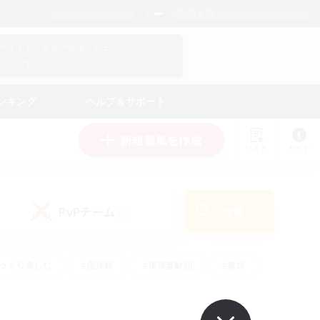
日本語
マイキャラクター情報をチェック！
ログイン
ンキング
ヘルプ＆サポート
新規募集を作成
リスト
ガイド
PvPチーム
検索
(0)
ゆっくり楽しむ
#極挑戦
#復帰者歓迎
#雑談
学生中心
#トレジャーハント
#レベリング
して頑張る
#プレイヤー主催イベント