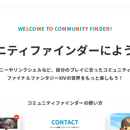
＃プレイヤー主催イベント
W
E
L
C
O
M
E
T
O
C
O
M
M
U
N
I
T
Y
F
I
N
D
E
R
!
ニティファインダーによ
ニーやリンクシェルなど、自分のプレイに合ったコミュニテ
ファイナルファンタジーXIVの世界をもっと楽しもう！
募集数 0件
集が見つかりませんでし
コミュニティファインダーの使い方
条件を変えて検索してみるでっす！