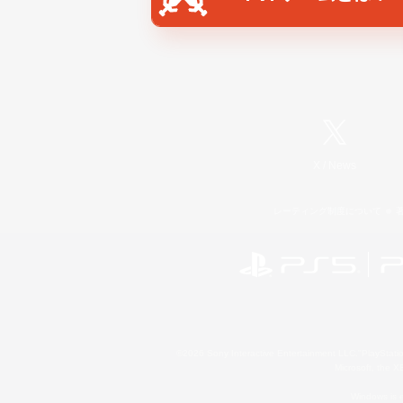
X
/
News
レーティング制度について
©2026 Sony Interactive Entertainment LLC."PlayStation
Microsoft, the 
Windows is e