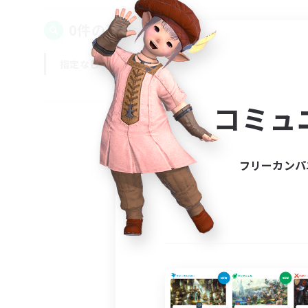
0件の募集が見つかりました！
指定なし
平日
週末
コミュ
フリーカンパ
募