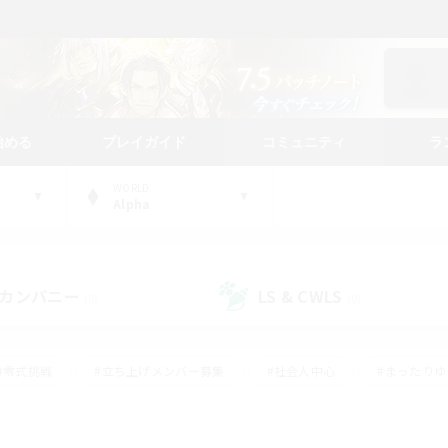
始める
プレイガイド
コミュニティ
ラ
WORLD
Alpha
カンパニー
LS & CWLS
(0)
(0)
#零式挑戦
#立ち上げメンバー募集
#社会人中心
#まったり
レイ
#クラフター中心
#体験歓迎
#ギャザラー中心
#
#スクリーンショット撮影
#ハウジング
#演奏
#クリア目指