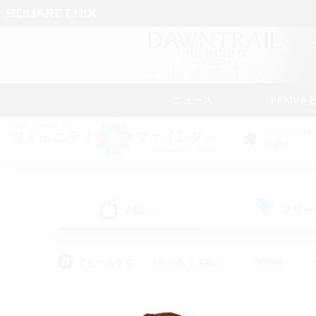
ニュース
FFXIVを
DATA CENTER
Light
ALL
フリー
(0)
アピールタグ
#初心者/若葉歓迎
#絶挑戦
#モブハント
#なんでも楽しむ
#ロールプ
#ミラプリ（ミラージュプリズム）