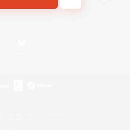
Bluesky
利用者情報の外部送信について
s or trademarks of Sony Interactive Entertainment Inc.
up of companies.
er countries.