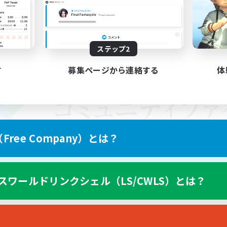
ステップ2
す
募集ページから連絡する
体
ree Company）とは？
スワールドリンクシェル（LS/CWLS）とは？
スマートフォン版へ