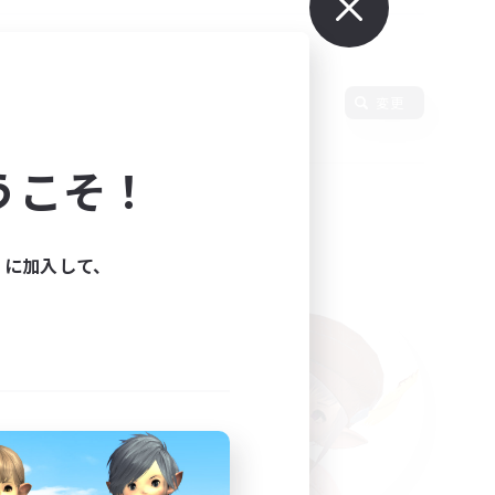
変更
うこそ！
ィに加入して、
た。