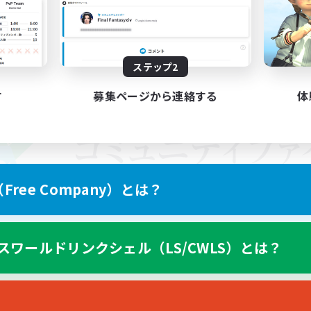
ステップ2
す
募集ページから連絡する
体
ree Company）とは？
スワールドリンクシェル（LS/CWLS）とは？
スマートフォン版へ