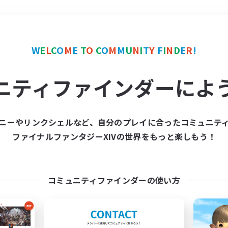
＃復帰者歓迎
使用言語
W
E
L
C
O
M
E
T
O
C
O
M
M
U
N
I
T
Y
F
I
N
D
E
R
!
ニティファインダーによ
ニーやリンクシェルなど、自分のプレイに合ったコミュニテ
ファイナルファンタジーXIVの世界をもっと楽しもう！
募集数 0件
集が見つかりませんでし
コミュニティファインダーの使い方
条件を変えて検索してみるでっす！