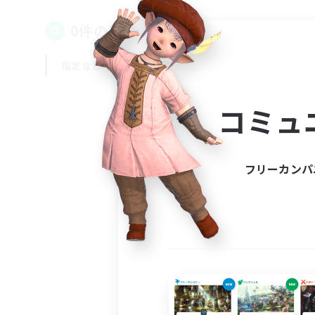
0件の募集が見つかりました！
指定なし
平日
週末
コミュ
フリーカンパ
募