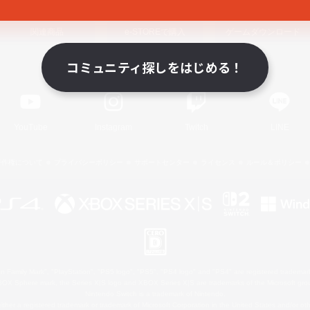
関連商品
e-STOREで購入
ゲームダウンロード
コミュニティ探しをはじめる！
Official Information
YouTube
Instagram
Twitch
LINE
著作権について
プライバシーポリシー
サポートセンター
ライセンス
ルール＆ポリシー
 Family Mark", "PlayStation", "PS5 logo", "PS5", "PS4 logo" and "PS4" are registered trademark
XBOX Sphere mark, the Series X|S logo and XBOX Series X|S are trademarks of the Microsoft gro
Nintendo Switch is a trademark of Nintendo.
ither a registered trademark or trademark of Microsoft Corporation in the United States and/or oth