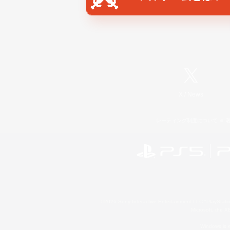
X
/
News
レーティング制度について
©2026 Sony Interactive Entertainment LLC."PlayStation
Microsoft, the 
Windows is e