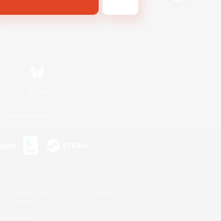
Bluesky
利用者情報の外部送信について
s or trademarks of Sony Interactive Entertainment Inc.
up of companies.
er countries.