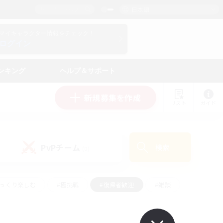
日本語
マイキャラクター情報をチェック！
ログイン
ンキング
ヘルプ＆サポート
新規募集を作成
リスト
ガイド
PvPチーム
検索
(0)
ゆっくり楽しむ
#極挑戦
#復帰者歓迎
#雑談
#ハウジング
#トレジャーハント
#レベリング
#プレイヤー主催イベント