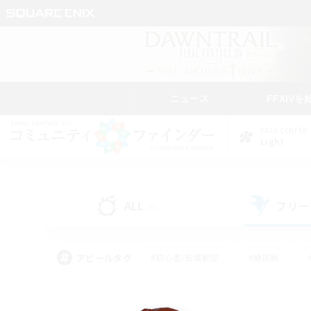
ニュース
FFXIVを
DATA CENTER
Light
ALL
フリー
(0)
アピールタグ
#初心者/若葉歓迎
#絶挑戦
#学生中心
#なんでも楽しむ
#モブハント
#
#演奏
#ミラプリ（ミラ