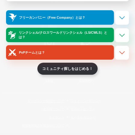
Official Information
フリーカンパニー（Free Company）とは？
/
X
News
YouTube
リンクシェル/クロスワールドリンクシェル（LS/CWLS）と
は？
PvPチームとは？
Instagram
Twitch
コミュニティ探しをはじめる！
LINE
Bluesky
レーティング制度について
プライバシーポリシー
著作権について
サポートセンター
ライセンス
ルール＆ポリシー
利用者情報の外部送信について