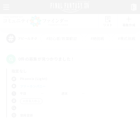
リスト
募集作成
#初心者/若葉歓迎
#絶挑戦
#零式挑戦
アピールタグ
0件の募集が見つかりました！
指定なし
Phoenix (Light)
フリーカンパニー
平日
週末
＃社会人中心
使用言語