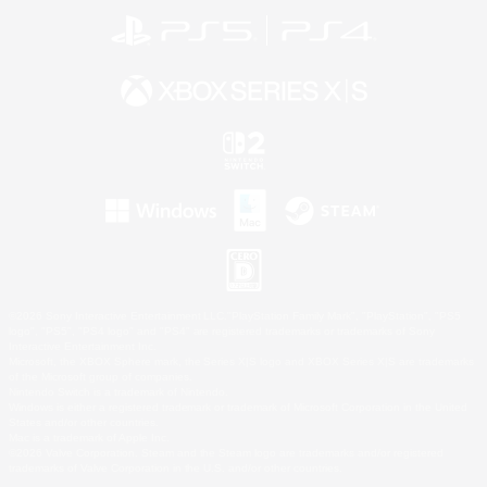
©2026 Sony Interactive Entertainment LLC."PlayStation Family Mark", "PlayStation", "PS5
logo", "PS5", "PS4 logo" and "PS4" are registered trademarks or trademarks of Sony
Interactive Entertainment Inc.
Microsoft, the XBOX Sphere mark, the Series X|S logo and XBOX Series X|S are trademarks
of the Microsoft group of companies.
Nintendo Switch is a trademark of Nintendo.
Windows is either a registered trademark or trademark of Microsoft Corporation in the United
States and/or other countries.
Mac is a trademark of Apple Inc.
©2026 Valve Corporation. Steam and the Steam logo are trademarks and/or registered
trademarks of Valve Corporation in the U.S. and/or other countries.