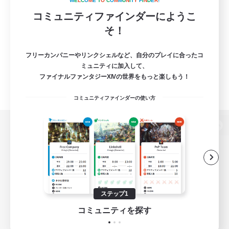
W
E
L
C
O
M
E
T
O
C
O
M
M
U
N
I
T
Y
F
I
N
D
E
R
!
コミュニティファインダーにようこ
そ！
フリーカンパニーやリンクシェルなど、自分のプレイに合ったコ
ミュニティに加入して、
ファイナルファンタジーXIVの世界をもっと楽しもう！
コミュニティファインダーの使い方
パソコン版へ
関連商品
e-STOREで購入
ステップ1
ゲームダウンロード
コミュニティを探す