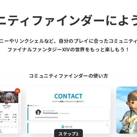
ュニティメンバーを集め
ニティファインダーによ
ティファインダーは、一緒に冒険する仲間を募集することが
た仲間を集めて、ファイナルファンタジーXIVの世界をもっ
ニーやリンクシェルなど、自分のプレイに合ったコミュニテ
ファイナルファンタジーXIVの世界をもっと楽しもう！
新規募集を作成する
コミュニティファインダーの使い方
ステップ2