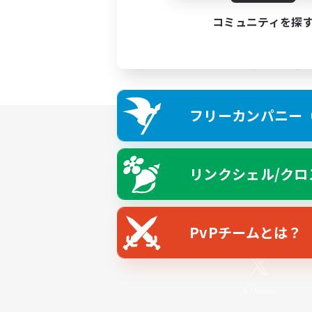
コミュニティを探
フリーカンパニー（F
リンクシェル/クロ
PvPチームとは？
X
/
News