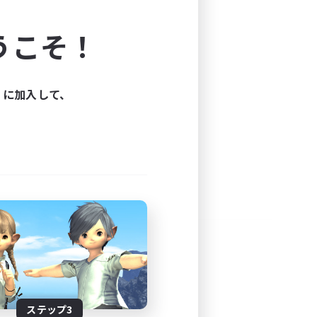
よう！
うこそ！
できます。
と楽しもう！
ィに加入して、
ステップ3