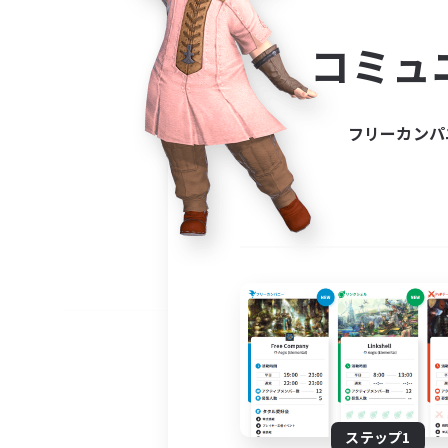
コミ
コミュ
コミュニ
自分に合っ
フリーカンパ
ステップ1