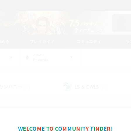
始める
プレイガイド
コミュニティ
ラ
WORLD
Phoenix
カンパニー
LS & CWLS
(51)
(27)
コミュニティファインダー
W
E
L
C
O
M
E
T
O
C
O
M
M
U
N
I
T
Y
F
I
N
D
E
R
!