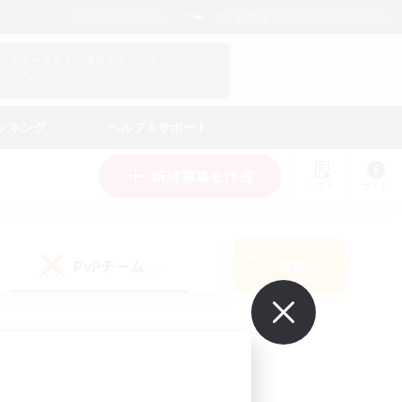
日本語
マイキャラクター情報をチェック！
ログイン
ンキング
ヘルプ＆サポート
新規募集を作成
リスト
ガイド
PvPチーム
検索
(0)
で