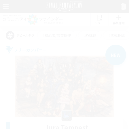
リスト
募集作成
#初心者/若葉歓迎
#絶挑戦
#零式挑戦
アピールタグ
フリーカンパニー
NEW
Jura Tempest