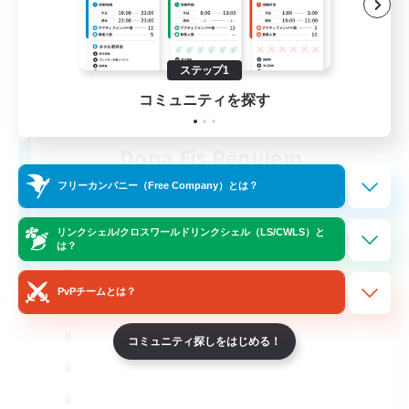
ステップ1
コミュニティを探す
Dona Eis Requiem
追加メンバー募集
フリーカンパニー（Free Company）とは？
Phoenix [Light]
--
募集人数
リンクシェル/クロスワールドリンクシェル（LS/CWLS）と
は？
LGBTQ+ and ND friendly
PvPチームとは？
コミュニティ探しをはじめる！