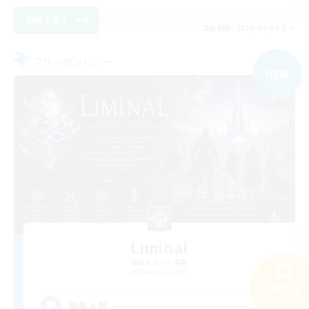
詳細を見る
募集期間: 2026/09/04 まで
フリーカンパニー
NEW
Liminal
追加メンバー募集
Phoenix [Light]
検索する
77件
30
募集人数