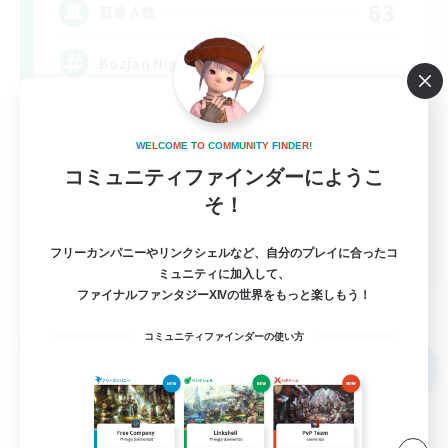
63
募集人数
Bozjan Night Owls
W
E
L
C
O
M
E
T
O
C
O
M
M
U
N
I
T
Y
F
I
N
D
E
R
!
コミュニティファインダーにようこ
そ！
EN
フリーカンパニーやリンクシェルなど、自分のプレイに合ったコ
ミュニティに加入して、
詳細を見る
ファイナルファンタジーXIVの世界をもっと楽しもう！
募集期間: 2026/09/05 まで
コミュニティファインダーの使い方
フリーカンパニー
NEW