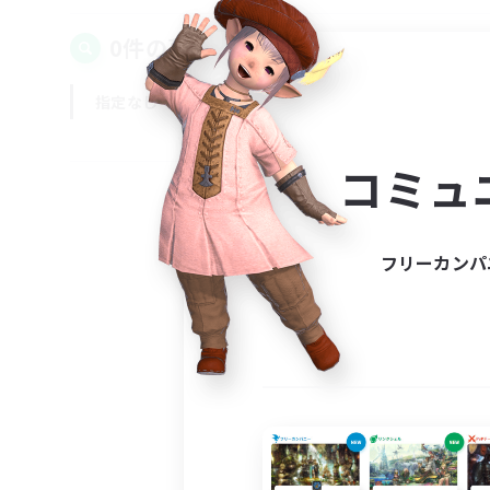
0件の募集が見つかりました！
指定なし
平日
週末
コミュ
フリーカンパ
募