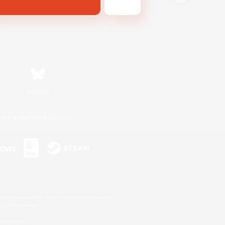
Bluesky
利用者情報の外部送信について
s or trademarks of Sony Interactive Entertainment Inc.
up of companies.
er countries.