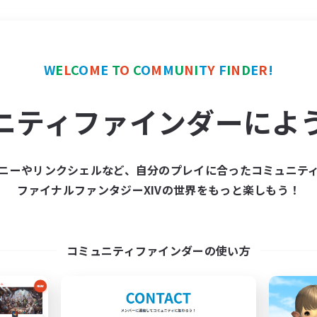
＃演奏
使用言語
W
E
L
C
O
M
E
T
O
C
O
M
M
U
N
I
T
Y
F
I
N
D
E
R
!
ニティファインダーによ
ニーやリンクシェルなど、自分のプレイに合ったコミュニテ
ファイナルファンタジーXIVの世界をもっと楽しもう！
募集数 0件
集が見つかりませんでし
コミュニティファインダーの使い方
条件を変えて検索してみるでっす！