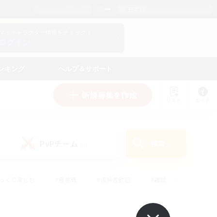
日本語
マイキャラクター情報をチェック！
ログイン
ンキング
ヘルプ＆サポート
新規募集を作成
リスト
ガイド
PvPチーム
検索
(0)
ゆっくり楽しむ
#極挑戦
#復帰者歓迎
#雑談
ルプレイ
#トレジャーハント
#レベリング
して頑張る
#プレイヤー主催イベント