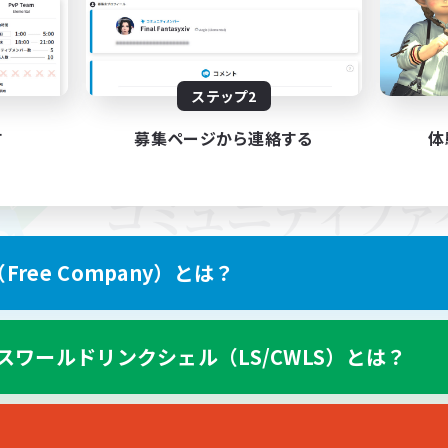
ステップ2
す
募集ページから連絡する
体
ree Company）とは？
スワールドリンクシェル（LS/CWLS）とは？
スマートフォン版へ