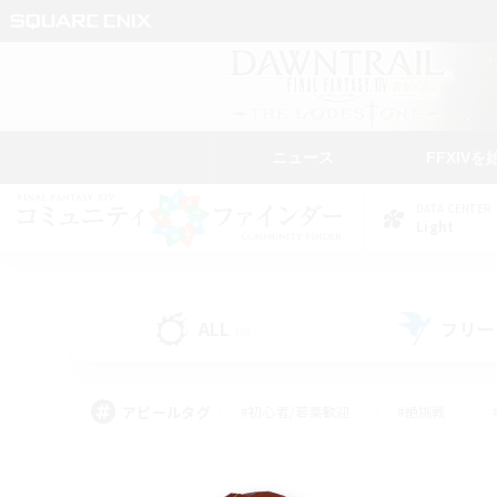
ニュース
FFXIVを
DATA CENTER
Light
ALL
フリー
(0)
アピールタグ
#初心者/若葉歓迎
#絶挑戦
#モブハント
#学生中心
#なんでも楽しむ
#スクリーンショット撮影
#ハウジ