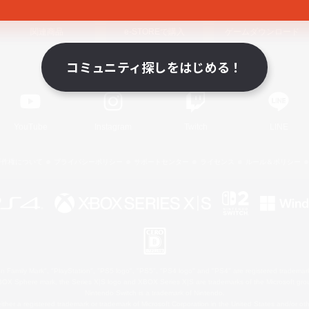
関連商品
e-STOREで購入
ゲームダウンロード
コミュニティ探しをはじめる！
Official Information
YouTube
Instagram
Twitch
LINE
著作権について
プライバシーポリシー
サポートセンター
ライセンス
ルール＆ポリシー
 Family Mark", "PlayStation", "PS5 logo", "PS5", "PS4 logo" and "PS4" are registered trademark
XBOX Sphere mark, the Series X|S logo and XBOX Series X|S are trademarks of the Microsoft gro
Nintendo Switch is a trademark of Nintendo.
ither a registered trademark or trademark of Microsoft Corporation in the United States and/or oth