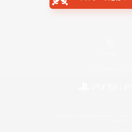
X
/
News
レーティング制度について
©2026 Sony Interactive Entertainment LLC."PlayStation
Microsoft, the 
Windows is e