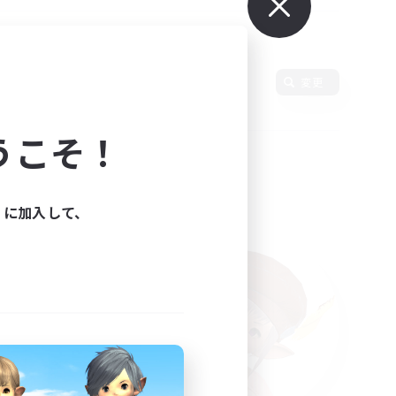
変更
うこそ！
ィに加入して、
た。