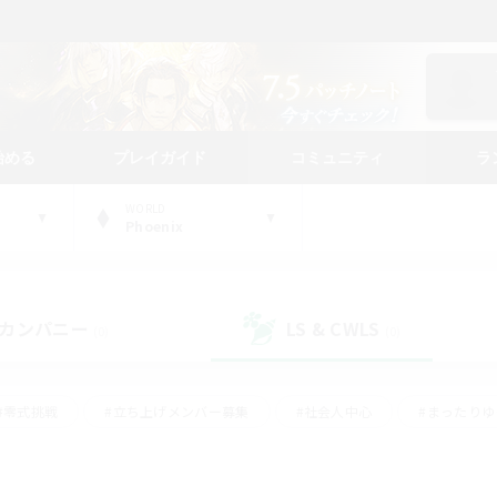
始める
プレイガイド
コミュニティ
ラ
WORLD
Phoenix
カンパニー
LS & CWLS
(0)
(0)
#零式挑戦
#立ち上げメンバー募集
#社会人中心
#まったり
#体験歓迎
#クラフター中心
#ギャザラー中心
#ロー
ング
#演奏
#ミラプリ（ミラージュプリズム）
#クリア目指