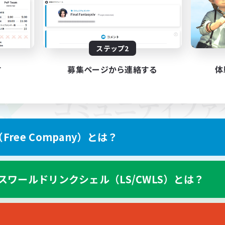
ステップ2
す
募集ページから連絡する
体
ree Company）とは？
スワールドリンクシェル（LS/CWLS）とは？
スマートフォン版へ