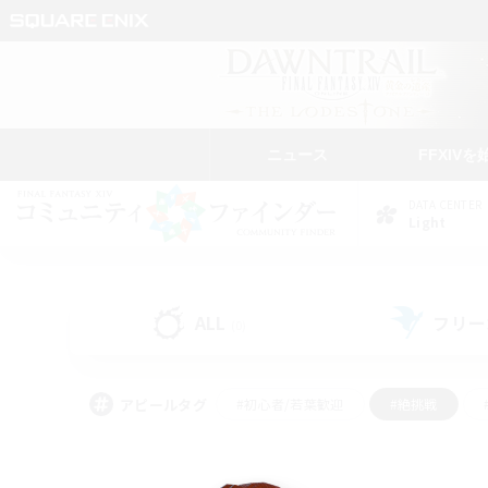
ニュース
FFXIVを
DATA CENTER
Light
ALL
フリー
(0)
アピールタグ
#初心者/若葉歓迎
#絶挑戦
#モブハント
#学生中心
#なんでも楽しむ
#スクリーンショット撮影
#ハウジ