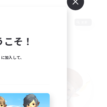
変更
うこそ！
ィに加入して、
た。