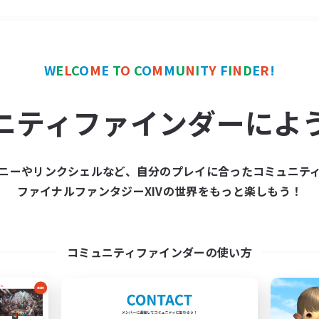
＃絶挑戦
使用言語
W
E
L
C
O
M
E
T
O
C
O
M
M
U
N
I
T
Y
F
I
N
D
E
R
!
ニティファインダーによ
ニーやリンクシェルなど、自分のプレイに合ったコミュニテ
ファイナルファンタジーXIVの世界をもっと楽しもう！
募集数 0件
集が見つかりませんでし
コミュニティファインダーの使い方
条件を変えて検索してみるでっす！