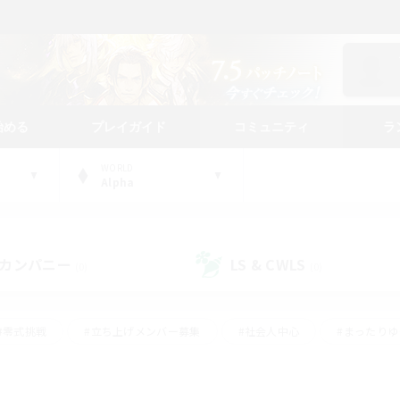
始める
プレイガイド
コミュニティ
ラ
WORLD
Alpha
カンパニー
LS & CWLS
(0)
(0)
#零式挑戦
#立ち上げメンバー募集
#社会人中心
#まったり
#体験歓迎
#クラフター中心
#ギャザラー中心
#ロー
ング
#演奏
#ミラプリ（ミラージュプリズム）
#クリア目指