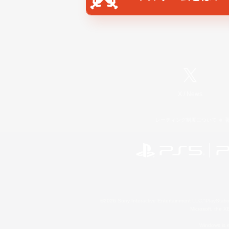
X
/
News
レーティング制度について
©2026 Sony Interactive Entertainment LLC."PlayStation
Microsoft, the 
Windows is e