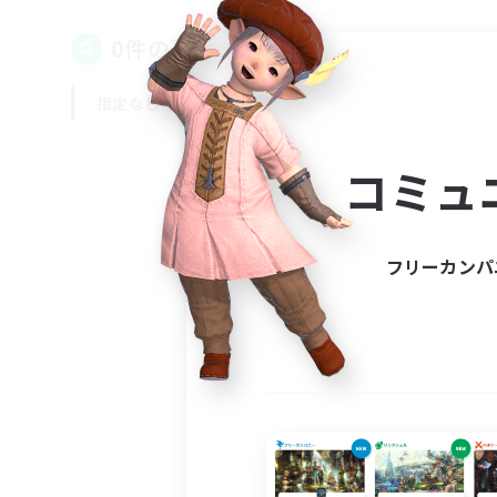
0件の募集が見つかりました！
指定なし
平日
週末
コミュ
フリーカンパ
募