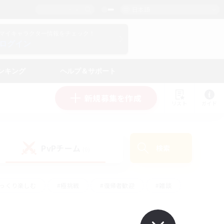
日本語
マイキャラクター情報をチェック！
ログイン
ンキング
ヘルプ＆サポート
新規募集を作成
リスト
ガイド
PvPチーム
検索
(0)
ゆっくり楽しむ
#極挑戦
#復帰者歓迎
#雑談
ルプレイ
#トレジャーハント
#レベリング
して頑張る
#プレイヤー主催イベント