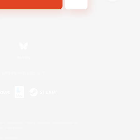
Bluesky
利用者情報の外部送信について
s or trademarks of Sony Interactive Entertainment Inc.
up of companies.
er countries.