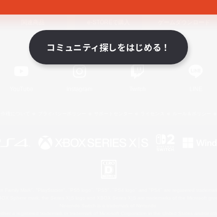
関連商品
e-STOREで購入
ゲームダウンロード
コミュニティ探しをはじめる！
Official Information
YouTube
Instagram
Twitch
LINE
著作権について
プライバシーポリシー
サポートセンター
ライセンス
ルール＆ポリシー
 Family Mark", "PlayStation", "PS5 logo", "PS5", "PS4 logo" and "PS4" are registered trademark
XBOX Sphere mark, the Series X|S logo and XBOX Series X|S are trademarks of the Microsoft gro
Nintendo Switch is a trademark of Nintendo.
ither a registered trademark or trademark of Microsoft Corporation in the United States and/or oth