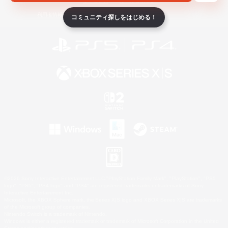
ライセンス
ルール＆ポリシー
利用者情報の外部送信について
コミュニティ探しをはじめる！
©2026 Sony Interactive Entertainment LLC."PlayStation Family Mark", "PlayStation", "PS5
logo", "PS5", "PS4 logo" and "PS4" are registered trademarks or trademarks of Sony
Interactive Entertainment Inc.
Microsoft, the XBOX Sphere mark, the Series X|S logo and XBOX Series X|S are trademarks
of the Microsoft group of companies.
Nintendo Switch is a trademark of Nintendo.
Windows is either a registered trademark or trademark of Microsoft Corporation in the United