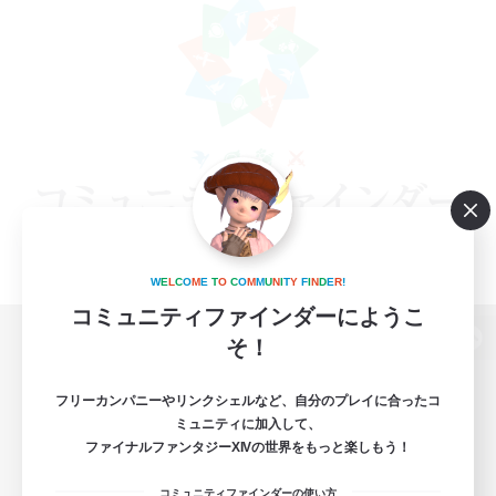
W
E
L
C
O
M
E
T
O
C
O
M
M
U
N
I
T
Y
F
I
N
D
E
R
!
コミュニティファインダーにようこ
そ！
パソコン版へ
フリーカンパニーやリンクシェルなど、自分のプレイに合ったコ
ミュニティに加入して、
ファイナルファンタジーXIVの世界をもっと楽しもう！
関連商品
e-STOREで購入
コミュニティファインダーの使い方