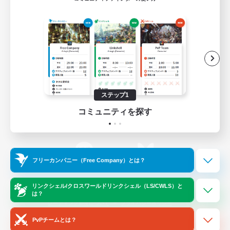
ゲームダウンロード
Official Information
/
X
News
YouTube
ステップ1
コミュニティを探す
Instagram
Twitch
フリーカンパニー（Free Company）とは？
LINE
Bluesky
リンクシェル/クロスワールドリンクシェル（LS/CWLS）と
は？
レーティング制度について
プライバシーポリシー
著作権について
サポートセンター
PvPチームとは？