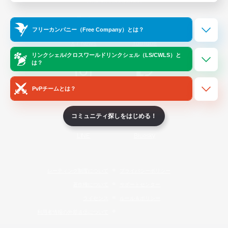
Official Information
フリーカンパニー（Free Company）とは？
/
X
News
YouTube
リンクシェル/クロスワールドリンクシェル（LS/CWLS）と
は？
PvPチームとは？
Instagram
Twitch
コミュニティ探しをはじめる！
LINE
Bluesky
レーティング制度について
プライバシーポリシー
著作権について
サポートセンター
ライセンス
ルール＆ポリシー
利用者情報の外部送信について