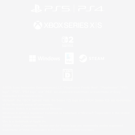
©2026 Sony Interactive Entertainment LLC."PlayStation Family Mark", "PlayStation", "PS5
logo", "PS5", "PS4 logo" and "PS4" are registered trademarks or trademarks of Sony
Interactive Entertainment Inc.
Microsoft, the XBOX Sphere mark, the Series X|S logo and XBOX Series X|S are trademarks
of the Microsoft group of companies.
Nintendo Switch is a trademark of Nintendo.
Windows is either a registered trademark or trademark of Microsoft Corporation in the United
States and/or other countries.
Mac is a trademark of Apple Inc.
©2026 Valve Corporation. Steam and the Steam logo are trademarks and/or registered
trademarks of Valve Corporation in the U.S. and/or other countries.