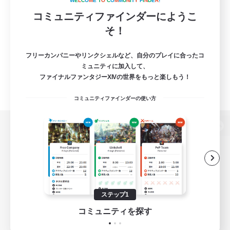
W
E
L
C
O
M
E
T
O
C
O
M
M
U
N
I
T
Y
F
I
N
D
E
R
!
コミュニティファインダーにようこ
そ！
フリーカンパニーやリンクシェルなど、自分のプレイに合ったコ
ミュニティに加入して、
ファイナルファンタジーXIVの世界をもっと楽しもう！
コミュニティファインダーの使い方
パソコン版へ
関連商品
e-STOREで購入
ステップ1
ゲームダウンロード
コミュニティを探す