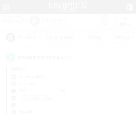
リスト
募集作成
#初心者/若葉歓迎
#絶挑戦
#立ち上げメ
アピールタグ
0件の募集が見つかりました！
指定なし
Raiden (Light)
LS & CWLS
平日
週末
＃クリア目指して頑張る
使用言語