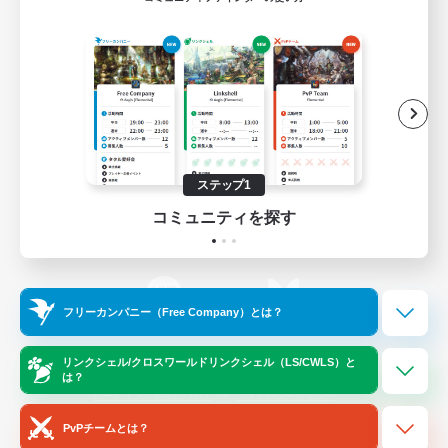
ゲームダウンロード
Official Information
/
X
News
YouTube
ステップ1
コミュニティを探す
Instagram
Twitch
フリーカンパニー（Free Company）とは？
LINE
Bluesky
リンクシェル/クロスワールドリンクシェル（LS/CWLS）と
は？
レーティング制度について
プライバシーポリシー
著作権について
サポートセンター
PvPチームとは？