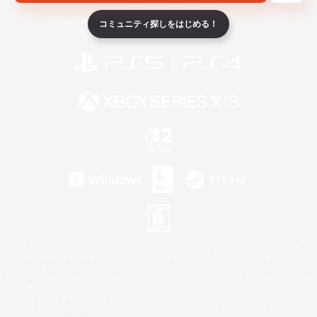
ライセンス
ルール＆ポリシー
利用者情報の外部送信について
コミュニティ探しをはじめる！
©2026 Sony Interactive Entertainment LLC."PlayStation Family Mark", "PlayStation", "PS5
logo", "PS5", "PS4 logo" and "PS4" are registered trademarks or trademarks of Sony
Interactive Entertainment Inc.
Microsoft, the XBOX Sphere mark, the Series X|S logo and XBOX Series X|S are trademarks
of the Microsoft group of companies.
Nintendo Switch is a trademark of Nintendo.
Windows is either a registered trademark or trademark of Microsoft Corporation in the United