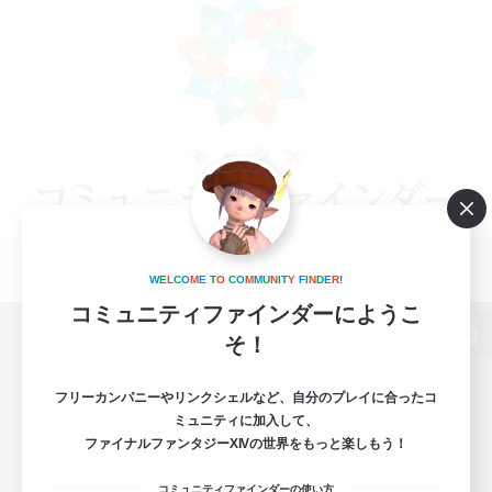
W
E
L
C
O
M
E
T
O
C
O
M
M
U
N
I
T
Y
F
I
N
D
E
R
!
コミュニティファインダーにようこ
そ！
パソコン版へ
フリーカンパニーやリンクシェルなど、自分のプレイに合ったコ
ミュニティに加入して、
ファイナルファンタジーXIVの世界をもっと楽しもう！
関連商品
e-STOREで購入
コミュニティファインダーの使い方