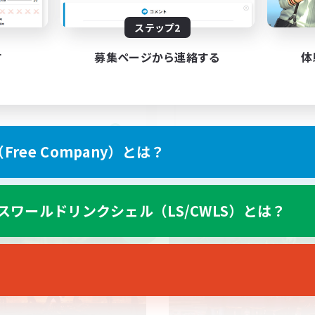
Bozjan Night Owls
ステップ2
K
す
募集ページから連絡する
体
EN
ree Company）とは？
募集期間: 2026/09/05 まで
募集期間: 20
スワールドリンクシェル（LS/CWLS）とは？
ワールドリンクシェル
クロスワールドリンクシェル
NEW