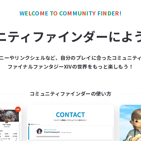
W
E
L
C
O
M
E
T
O
C
O
M
M
U
N
I
T
Y
F
I
N
D
E
R
!
ワールドリンクシェル
クロスワールドリンクシェル
ニティファインダーによ
ニーやリンクシェルなど、自分のプレイに合ったコミュニテ
ファイナルファンタジーXIVの世界をもっと楽しもう！
FFXIV - UK
立ち上げメンバー
追加メンバー募集
Light
Light
コミュニティファインダーの使い方
活動時間
動時間
22:00
平日
0:00
23:00
日
22:00
週末
0:00
23:00
末
募集人数
999
クティブメンバー数
--
集人数