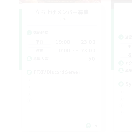
立ち上げメンバー募集
Light
活動時間
活
19:00
23:00
平日
平
10:00
23:00
週末
週
50
募集人数
ア
募
FFXIV DIscord Server
Sy
EN