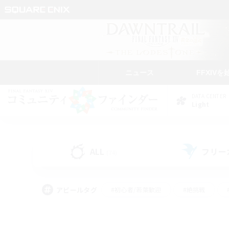
ニュース
FFXIVを
DATA CENTER
Light
ALL
フリー
(74)
アピールタグ
#初心者/若葉歓迎
#絶挑戦
#なんでも楽しむ
#学生中心
#モブハント
#レベリング
#クリア目指し