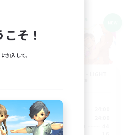
クロスワールドリンクシェル
NEW
うこそ！
ィに加入して、
募集
THE G4Y BROS - LIGHT
追加メンバー募集
Light
活動時間
6:00
1:00
24:00
平日
6:00
1:00
24:00
週末
63
44
アクティブメンバー数
16
募集人数