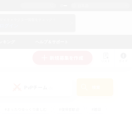
日本語
マイキャラクター情報をチェック！
ログイン
ンキング
ヘルプ＆サポート
新規募集を作成
リスト
ガイド
PvPチーム
検索
(0)
#まったりゆっくり楽しむ
#復帰者歓迎
#雑談
心
#演奏
#トレジャーハント
#ハウジング
）
#プレイヤー主催イベント