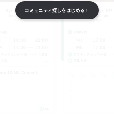
Syncademy
コミュニティ探しをはじめる！
Bee Hive RP
追加メンバー募集
追加メンバー募集
Light
Light
動時間
活動時間
18:00
21:00
17:00
日
平日
17:00
21:00
17:00
末
週末
180
クティブメンバー数
アクティブメンバー数
--
集人数
募集人数
nced & MIL Content
EN