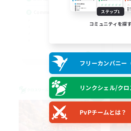
ステップ1
Community
U
コミュニティを探
DE
フリーカンパニー（F
募集期間: 2026/09/05 まで
リンクシェル/クロ
クロスワールドリンクシェル
クロス
NEW
PvPチームとは？