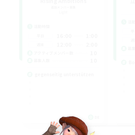
Rising Ambitions
追加メンバー募集
Light
活
活動時間
平
16:00
1:00
平日
週
12:00
2:00
週末
募
10
アクティブメンバー数
10
募集人数
Bo
gegenseitig unterstützen
DE
募集期間: 2026/09/06 まで