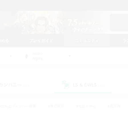
始める
プレイガイド
コミュニティ
ラ
WORLD
Alpha
カンパニー
LS & CWLS
(47)
(27)
#立ち上げメンバー募集
#零式挑戦
#社会人中心
#極挑戦
#体験歓迎
#ロールプレイ
#ギャザラー中心
#クラフター中
て頑張る
#スクリーンショット撮影
#ミラプリ（ミラージュプリズム