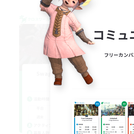
クロスワールドリンクシェル
クロス
NEW
コミュ
フリーカンパ
Swaghafte Bomber
追加メンバー募集
Light
活動時間
活
16:00
23:00
平日
平
1:00
24:00
週末
週
6
アクティブメンバー数
ア
30
募集人数
募