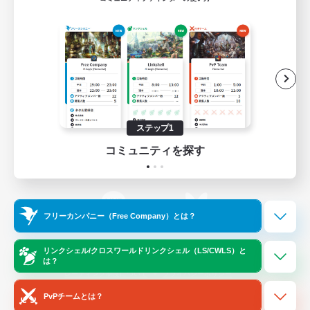
ゲームダウンロード
Official Information
/
X
News
YouTube
ステップ1
コミュニティを探す
Instagram
Twitch
フリーカンパニー（Free Company）とは？
LINE
Bluesky
リンクシェル/クロスワールドリンクシェル（LS/CWLS）と
は？
レーティング制度について
プライバシーポリシー
著作権について
サポートセンター
PvPチームとは？