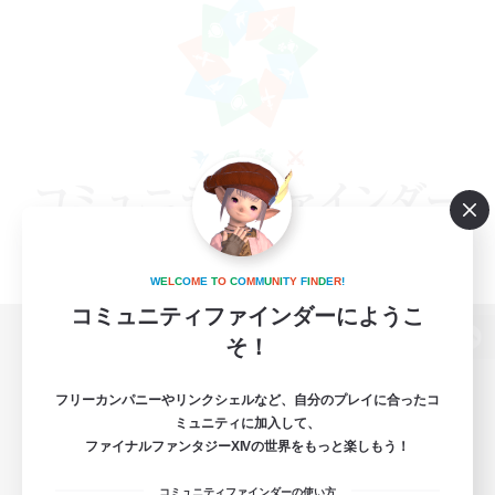
W
E
L
C
O
M
E
T
O
C
O
M
M
U
N
I
T
Y
F
I
N
D
E
R
!
コミュニティファインダーにようこ
そ！
パソコン版へ
フリーカンパニーやリンクシェルなど、自分のプレイに合ったコ
ミュニティに加入して、
ファイナルファンタジーXIVの世界をもっと楽しもう！
関連商品
e-STOREで購入
コミュニティファインダーの使い方