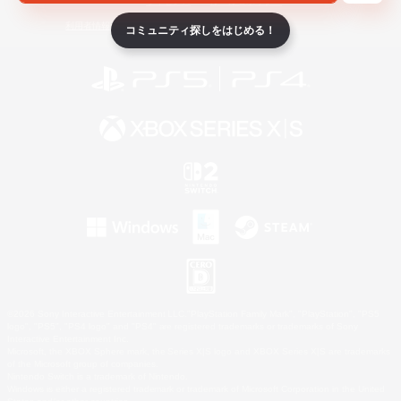
ライセンス
ルール＆ポリシー
利用者情報の外部送信について
コミュニティ探しをはじめる！
©2026 Sony Interactive Entertainment LLC."PlayStation Family Mark", "PlayStation", "PS5
logo", "PS5", "PS4 logo" and "PS4" are registered trademarks or trademarks of Sony
Interactive Entertainment Inc.
Microsoft, the XBOX Sphere mark, the Series X|S logo and XBOX Series X|S are trademarks
of the Microsoft group of companies.
Nintendo Switch is a trademark of Nintendo.
Windows is either a registered trademark or trademark of Microsoft Corporation in the United