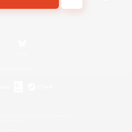
Bluesky
利用者情報の外部送信について
s or trademarks of Sony Interactive Entertainment Inc.
up of companies.
er countries.