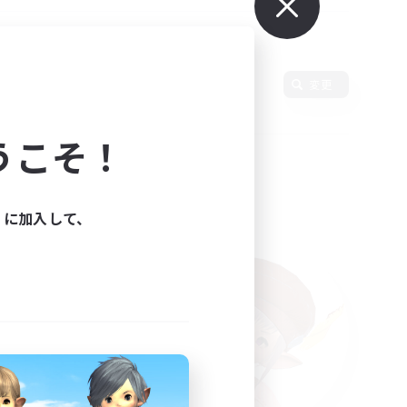
変更
うこそ！
ィに加入して、
た。