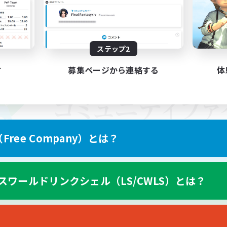
ステップ2
す
募集ページから連絡する
体
ree Company）とは？
スワールドリンクシェル（LS/CWLS）とは？
スマートフォン版へ