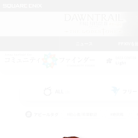
ニュース
FFXIVを
DATA CENTER
Light
ALL
フリー
(0)
アピールタグ
#初心者/若葉歓迎
#絶挑戦
#雑談
#なんでも楽しむ
#学生中心
#
#スクリーンショット撮影
#ト