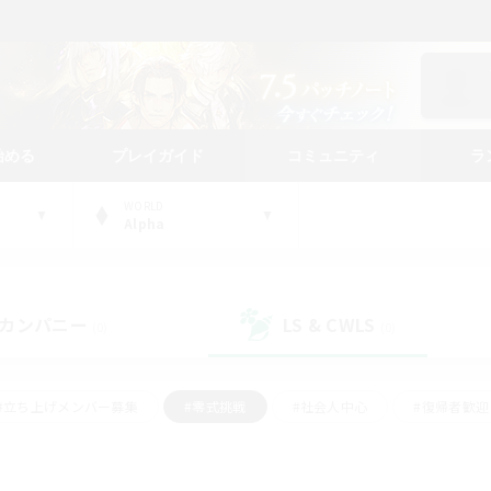
始める
プレイガイド
コミュニティ
ラ
WORLD
Alpha
カンパニー
LS & CWLS
(0)
(0)
#立ち上げメンバー募集
#零式挑戦
#社会人中心
#復帰者歓迎
ギャザラー中心
#モブハント
#ロールプレイ
#体験歓迎
レジャーハント
#クリア目指して頑張る
#ミラプリ（ミラージュプリ