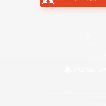
X
/
News
レーティング制度について
©2026 Sony Interactive Entertainment LLC."PlayStation
Microsoft, the 
Windows is e