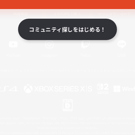
関連商品
e-STOREで購入
ゲームダウンロード
コミュニティ探しをはじめる！
Official Information
YouTube
Instagram
Twitch
LINE
著作権について
プライバシーポリシー
サポートセンター
ライセンス
ルール＆ポリシー
 Family Mark", "PlayStation", "PS5 logo", "PS5", "PS4 logo" and "PS4" are registered trademark
XBOX Sphere mark, the Series X|S logo and XBOX Series X|S are trademarks of the Microsoft gro
Nintendo Switch is a trademark of Nintendo.
ither a registered trademark or trademark of Microsoft Corporation in the United States and/or oth