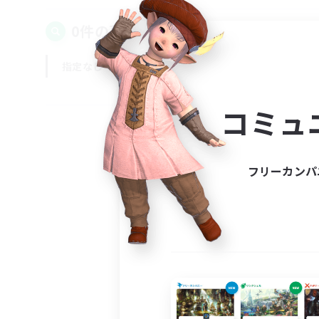
0件の募集が見つかりました！
指定なし
平日
週末
コミュ
フリーカンパ
募