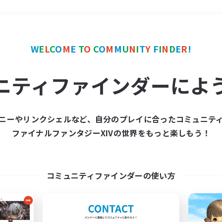
＃零式挑戦
使用言語
W
E
L
C
O
M
E
T
O
C
O
M
M
U
N
I
T
Y
F
I
N
D
E
R
!
ニティファインダーによ
ニーやリンクシェルなど、自分のプレイに合ったコミュニテ
ファイナルファンタジーXIVの世界をもっと楽しもう！
募集数 0件
集が見つかりませんでし
コミュニティファインダーの使い方
条件を変えて検索してみるでっす！