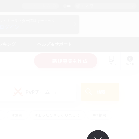
日本語
マイキャラクター情報をチェック！
ログイン
ンキング
ヘルプ＆サポート
新規募集を作成
リスト
ガイド
PvPチーム
検索
(0)
#演奏
#まったりゆっくり楽しむ
#極挑戦
#ハウジング
#レベリング
#クラフター中心
ズム）
#プレイヤー主催イベント