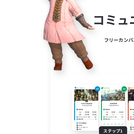
コミ
コミュ
コミュニ
自分に合っ
フリーカンパ
ステップ1