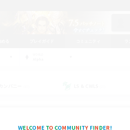
始める
プレイガイド
コミュニティ
ラ
WORLD
Alpha
カンパニー
LS & CWLS
(47)
(27)
コミュニティファインダー
W
E
L
C
O
M
E
T
O
C
O
M
M
U
N
I
T
Y
F
I
N
D
E
R
!