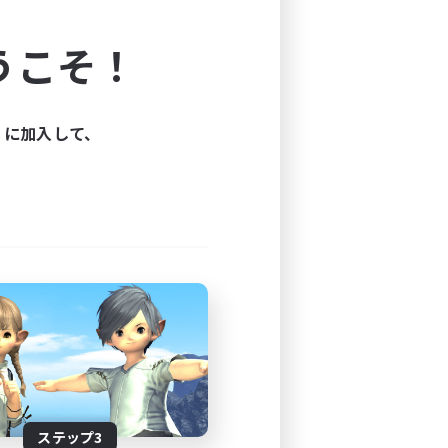
よう！
うこそ！
できます。
と楽しもう！
ィに加入して、
ステップ3