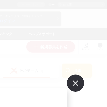
日本語
マイキャラクター情報をチェック！
ログイン
ンキング
ヘルプ＆サポート
新規募集を作成
リスト
ガイド
PvPチーム
検索
(0)
で