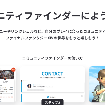
ュニティメンバーを集め
ニティファインダーによ
ティファインダーは、一緒に冒険する仲間を募集することが
た仲間を集めて、ファイナルファンタジーXIVの世界をもっ
ニーやリンクシェルなど、自分のプレイに合ったコミュニテ
ファイナルファンタジーXIVの世界をもっと楽しもう！
新規募集を作成する
コミュニティファインダーの使い方
ステップ2