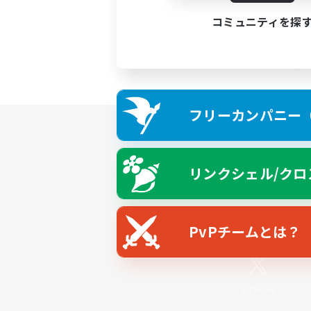
コミュニティを探
フリーカンパニー（F
リンクシェル/クロ
PvPチームとは？
X
/
News