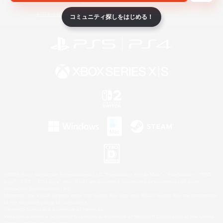
ライセンス
ルール＆ポリシー
利用者情報の外部送信について
コミュニティ探しをはじめる！
©2026 Sony Interactive Entertainment LLC."PlayStation Family Mark", "PlayStation", "PS5
logo", "PS5", "PS4 logo" and "PS4" are registered trademarks or trademarks of Sony
Interactive Entertainment Inc.
Microsoft, the XBOX Sphere mark, the Series X|S logo and XBOX Series X|S are trademarks
of the Microsoft group of companies.
Nintendo Switch is a trademark of Nintendo.
Windows is either a registered trademark or trademark of Microsoft Corporation in the United