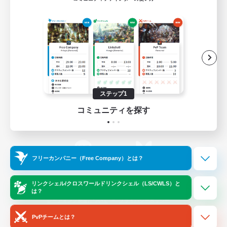
ゲームダウンロード
Official Information
/
X
News
YouTube
ステップ1
コミュニティを探す
Instagram
Twitch
フリーカンパニー（Free Company）とは？
LINE
Bluesky
リンクシェル/クロスワールドリンクシェル（LS/CWLS）と
は？
レーティング制度について
プライバシーポリシー
著作権について
サポートセンター
PvPチームとは？