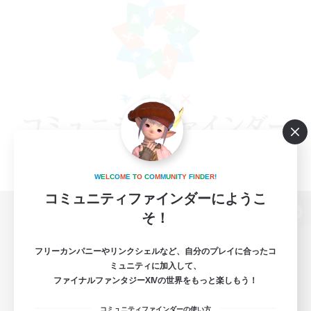
W
E
L
C
O
M
E
T
O
C
O
M
M
U
N
I
T
Y
F
I
N
D
E
R
!
コミュニティファインダーにようこ
そ！
パソコン版へ
フリーカンパニーやリンクシェルなど、自分のプレイに合ったコ
ミュニティに加入して、
ファイナルファンタジーXIVの世界をもっと楽しもう！
関連商品
e-STOREで購入
コミュニティファインダーの使い方