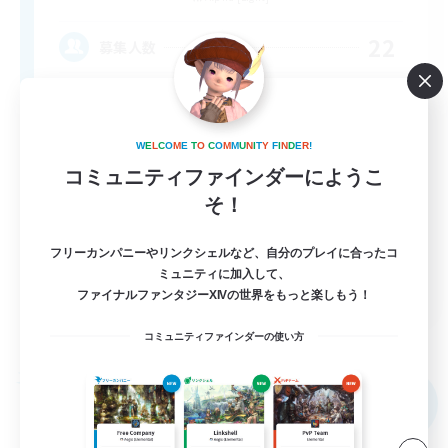
22
募集人数
Content Minded Players
W
E
L
C
O
M
E
T
O
C
O
M
M
U
N
I
T
Y
F
I
N
D
E
R
!
コミュニティファインダーにようこ
そ！
フリーカンパニーやリンクシェルなど、自分のプレイに合ったコ
ミュニティに加入して、
EN
ファイナルファンタジーXIVの世界をもっと楽しもう！
詳細を見る
募集期間: 2026/09/03 まで
コミュニティファインダーの使い方
フリーカンパニー
NEW