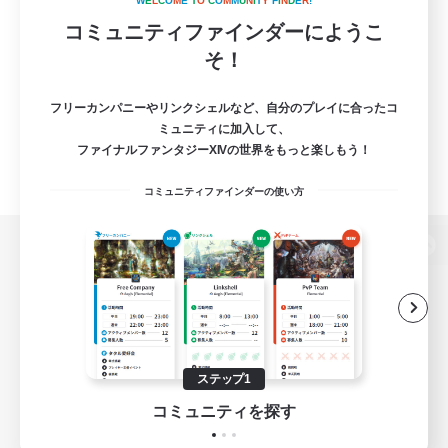
W
E
L
C
O
M
E
T
O
C
O
M
M
U
N
I
T
Y
F
I
N
D
E
R
!
コミュニティファインダーにようこ
そ！
フリーカンパニーやリンクシェルなど、自分のプレイに合ったコ
ミュニティに加入して、
ファイナルファンタジーXIVの世界をもっと楽しもう！
コミュニティファインダーの使い方
パソコン版へ
関連商品
e-STOREで購入
ステップ1
ゲームダウンロード
コミュニティを探す