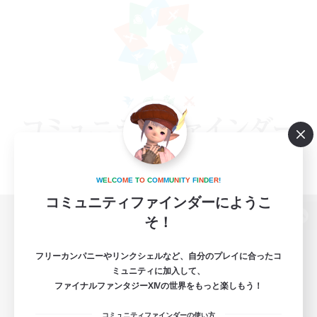
W
E
L
C
O
M
E
T
O
C
O
M
M
U
N
I
T
Y
F
I
N
D
E
R
!
コミュニティファインダーにようこ
そ！
パソコン版へ
フリーカンパニーやリンクシェルなど、自分のプレイに合ったコ
ミュニティに加入して、
ファイナルファンタジーXIVの世界をもっと楽しもう！
関連商品
e-STOREで購入
コミュニティファインダーの使い方