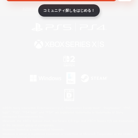
ライセンス
ルール＆ポリシー
利用者情報の外部送信について
コミュニティ探しをはじめる！
©2026 Sony Interactive Entertainment LLC."PlayStation Family Mark", "PlayStation", "PS5
logo", "PS5", "PS4 logo" and "PS4" are registered trademarks or trademarks of Sony
Interactive Entertainment Inc.
Microsoft, the XBOX Sphere mark, the Series X|S logo and XBOX Series X|S are trademarks
of the Microsoft group of companies.
Nintendo Switch is a trademark of Nintendo.
Windows is either a registered trademark or trademark of Microsoft Corporation in the United